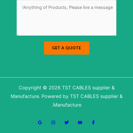
M
-
*
e
m
s
a
s
i
a
l
g
N
e
u
*
m
b
e
r
N
a
m
GET A QUOTE
e
Copyright © 2026 TST CABLES supplier &
Manufacture. Powered by TST CABLES supplier &
Manufacture.