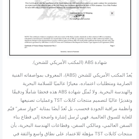
شهادة ABS (المكتب الأمريكي للشحن).
يُعدّ المكتب الأمريكي للشحن (ABS)، المعروف بمواصفاته الفنية
الصارمة ومتطلبات اعتماده، معيارًا عالميًا للسلامة البحرية
والهندسة البحرية. ولا تُمثّل شهادة ABS هذه فحصًا شاملًا ودقيقًا
وتقديرًا عاليًا لتصميم منتجات كابلات TST وعمليات تصنيعها
وأنظمة مراقبة الجودة فحسب، بل تُعدّ أيضًا بمثابة “جواز سفر” قيّم
للغاية للسوق العالمية. فهي تُرسل إشارة واضحة إلى قطاع بناء
السفن العالمي، ومالكي السفن، وقطاعات الهندسة البحرية، بأن
منتجات كابلات TST مؤهلة للاعتماد على نطاق واسع والثقة في