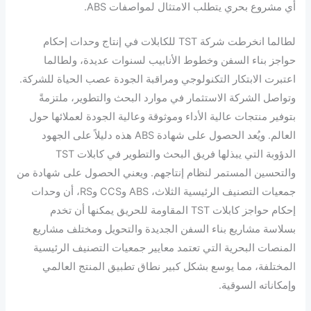
أي مشروع بحري يتطلب الامتثال لمواصفات ABS.
لطالما انخرطت شركة TST للكابلات في إنتاج وحدات إحكام
حواجز بناء السفن وخطوط الأنابيب لسنوات عديدة، ولطالما
اعتبرت الابتكار التكنولوجي ومراقبة الجودة عصب الحياة للشركة.
وتواصل الشركة الاستثمار في موارد البحث والتطوير، ملتزمةً
بتوفير منتجات عالية الأداء وموثوقة وعالية الجودة لعملائها حول
العالم. ويُعد الحصول على شهادة ABS هذه دليلاً على الجهود
الدؤوبة التي يبذلها فريق البحث والتطوير في كابلات TST
والتحسين المستمر لنظام إنتاجهم. ويعني الحصول على شهادة من
جمعيات التصنيف الرئيسية الثلاث، ABS وCCS وRS، أن وحدات
إحكام حواجز كابلات TST المقاومة للحريق يمكنها أن تخدم
بسلاسة مشاريع بناء السفن الجديدة والتحويل ومختلف مشاريع
المنصات البحرية التي تعتمد معايير جمعيات التصنيف الرئيسية
المختلفة، مما يوسع بشكل كبير نطاق تطبيق المنتج العالمي
وإمكاناته السوقية.