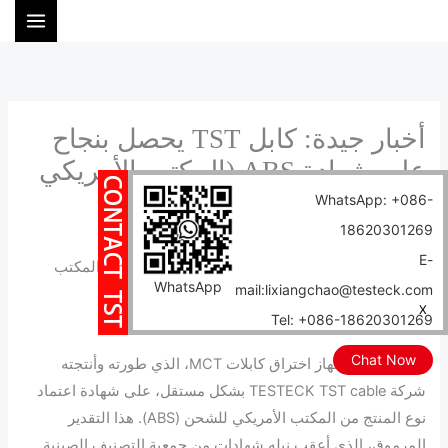
خطي
ا
لى
ل
لمحتوى
ب
ح
ث
أخبار جيدة: كابل TST يحصل بنجاح
على شهادة ABS (المكتب الأمريكي
للشحن)
WhatsApp: +086-
18620301269
الرئيسية
المدونة
E-
أخبار جيدة: كابل TST يحصل بنجاح على شهادة ABS (المكتب
WhatsApp
mail:lixiangchao@testeck.com
الأمريكي للشحن)
X
Tel: +086-18620301269
Author:
tstcables
/
2025-07-31
Chat Now
مؤخرًا، حصل جهاز اختراق كابلات MCT، الذي طورته وأنتجته
شركة TESTECK TST cable بشكل مستقل، على شهادة اعتماد
نوع المنتج من المكتب الأمريكي للشحن (ABS). هذا التقدير
المرموق، الذي أعقب نيله شهادات من جمعية التصنيف الصينية