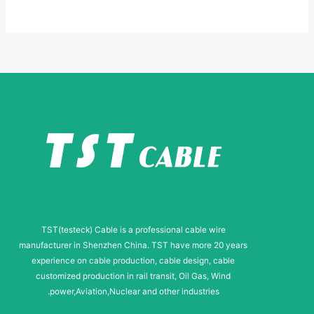
e
*
E
-
m
a
i
l
TST(testeck) Cable is a professional cable wire
manufacturer in Shenzhen China. TST have more 20 years
experience on cable production, cable design, cable
customized production in rail transit, Oil Gas, Wind
power,Aviation,Nuclear and other industries.