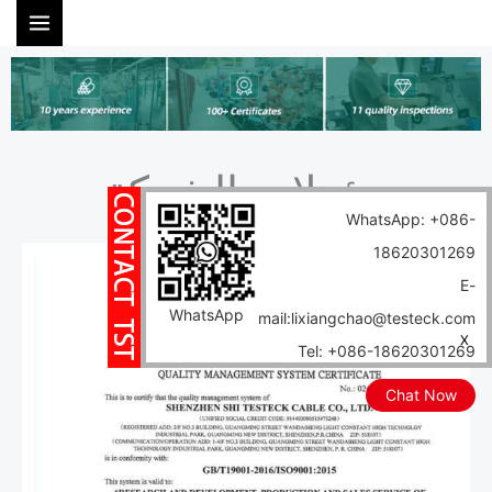
خطي
لى
لمحتوى
مؤهلات الشركة
WhatsApp: +086-
18620301269
E-
WhatsApp
mail:lixiangchao@testeck.com
X
Tel: +086-18620301269
Chat Now