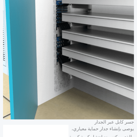
جسر كابل عبر الجدار
يوصى بإنشاء جدار حماية معياري،