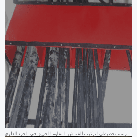
رسم تخطيطي لتركيب القماش المقاوم للحريق في الجزء العلوي