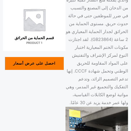
والذي يمكنه منع انتشار كمية كبيرة
من الدخان إلى المصنع والتسبب
في ضرر للموظفين حتى في حالة
حدوث حريق. مستوى الحماية من
الحرائق لجدار الحماية المعياري هو
قسم الحماية من الحرائق
2 ساعة (GB23864). لقد اجتازت
1 PRODUCT
مكونات الختم المعيارية اختبار
النوع لمركز الإشراف والتفتيش
على المواد المقاومة للحريق
احصل على عرض أسعار
الوطني وتحمل شهادة CCCF. إنها
تدعم التصميم الزائد، وتدعم
التفكيك والتجميع غير المدمر، وهي
مواتية لوضع الكابلات القياسية،
ولها عمر خدمة يزيد عن 30 عامًا.