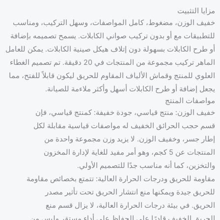
مزايا التثبيت
خفيف الوزن، مضغوط، كامل المواصفات، وسهل التركيب، ومناسب
للتطبيقات مع أو بدون تركيب صواني الكابلات. يسمح تصميمه بإضافة
أو طرح الكابلات بسهولة دون إتلاف هيكل صينية الكابلات. يمكن للعامل
الماهر تركيب مجموعة من المنتجات في 20 دقيقة. تم تصميم الغطاء
العلوي للمنتج وقماش الألياف المقاوم للحريق ليكون قابلاً للفتح، مما
يجعل إضافة أو طرح الكابلات أسهل وأكثر ملاءمة للصيانة.
مواصفات المنتج
خفيف الوزن: منتج قياسي، جودة خفيفة: كمنتج قياسي، فإن
قسم حجب الحرائق الخفيف له مواصفات قياسية مقابلة لكل
إطار جسر، وخفيف الوزن. لا يزيد وزن مجموعة واحدة من
المنتجات عن 5 كجم، وهو أمر مفيد للغاية لإدارة المخزون
والتخزين، كما أنه مناسب جدًا للتصميم الأولي.
مقاومة للحريق ودرجات الحرارة العالية: تتمتع بخصائص مقاومة
للحريق جيدة ويمكنها منع انتشار الحريق تحت تأثير مصدر
الحريق. في بيئة درجات الحرارة العالية، لا يزال قسم منع
الحريق الخفيف قادرًا على الحفاظ على أداء مستقر وليس من