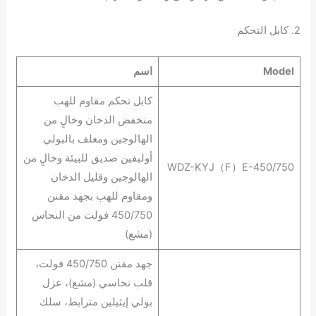
2. كابل التحكم
odel
M
اسم
كابل تحكم مقاوم للهب
منخفض الدخان وخالٍ من
الهالوجين ومغلف بالبولي
أوليفين صديق للبيئة وخالٍ من
WDZ-KYJ（F）E-450/750
الهالوجين وقليل الدخان
ومقاوم للهب بجهد مقنن
450/750 فولت من النحاس
(مشع)
جهد مقنن 450/750 فولت،
قلب نحاسي (مشع)، عزل
بولي إيثيلين مترابط، سلك