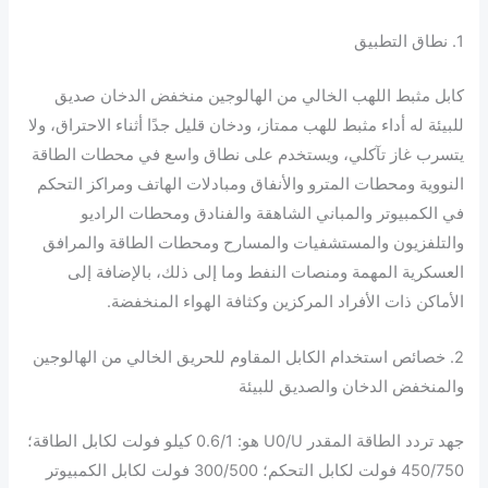
1. نطاق التطبيق
كابل مثبط اللهب الخالي من الهالوجين منخفض الدخان صديق
للبيئة له أداء مثبط للهب ممتاز، ودخان قليل جدًا أثناء الاحتراق، ولا
يتسرب غاز تآكلي، ويستخدم على نطاق واسع في محطات الطاقة
النووية ومحطات المترو والأنفاق ومبادلات الهاتف ومراكز التحكم
في الكمبيوتر والمباني الشاهقة والفنادق ومحطات الراديو
والتلفزيون والمستشفيات والمسارح ومحطات الطاقة والمرافق
العسكرية المهمة ومنصات النفط وما إلى ذلك، بالإضافة إلى
الأماكن ذات الأفراد المركزين وكثافة الهواء المنخفضة.
2. خصائص استخدام الكابل المقاوم للحريق الخالي من الهالوجين
والمنخفض الدخان والصديق للبيئة
جهد تردد الطاقة المقدر U0/U هو: 0.6/1 كيلو فولت لكابل الطاقة؛
450/750 فولت لكابل التحكم؛ 300/500 فولت لكابل الكمبيوتر