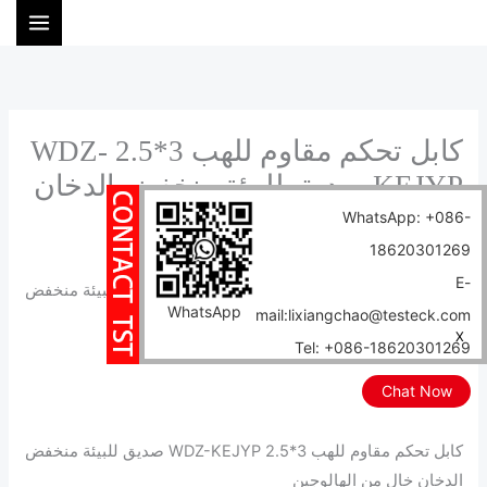
خطي
ا
لى
ل
لمحتوى
ب
ح
ث
كابل تحكم مقاوم للهب 3*2.5 WDZ-
KEJYP صديق للبيئة منخفض الدخان
خالٍ من الهالوجين
WhatsApp: +086-
18620301269
الرئيسية
المدونة
E-
كابل تحكم مقاوم للهب 3*2.5 WDZ-KEJYP صديق للبيئة منخفض
WhatsApp
mail:lixiangchao@testeck.com
الدخان خالٍ من الهالوجين
X
Tel: +086-18620301269
Author:
tstcables
/
2024-12-12
Chat Now
وصف مفصل
كابل تحكم مقاوم للهب 3*2.5 WDZ-KEJYP صديق للبيئة منخفض
الدخان خالٍ من الهالوجين