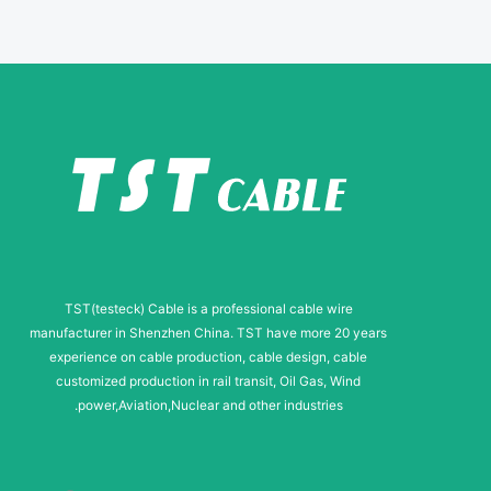
g
e
E
-
m
a
i
l
TST(testeck) Cable is a professional cable wire
manufacturer in Shenzhen China. TST have more 20 years
experience on cable production, cable design, cable
customized production in rail transit, Oil Gas, Wind
power,Aviation,Nuclear and other industries.