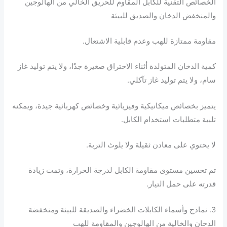
الخصائص التقنية للكابل المقاوم للحريق الخالي من الهالوجين
والمنخفض الدخان والصديق للبيئة
مقاومة ممتازة للهب وعدم قابلية الاشتعال.
كمية الدخان المتولدة أثناء الاحتراق صغيرة جدًا، ولا يتم توليد غاز
سام، ولا يتم توليد غاز تآكلي.
يتميز بخصائص ميكانيكية وفيزيائية وخصائص كهربائية جيدة، ويمكنه
تلبية متطلبات استخدام الكابل.
لا يحتوي على معادن ثقيلة ولا يلوث التربة.
تم تحسين مستوى مقاومة الكابل لدرجة الحرارة، وتمت زيادة
قدرته على حمل التيار.
3. نماذج وأسماء الكابلات الخضراء والصديقة للبيئة ومنخفضة
الدخان والخالية من الهالوجين والمقاومة للهب