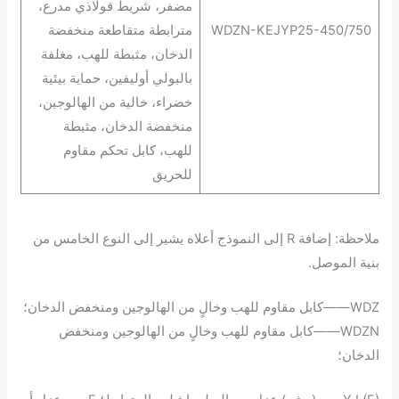
مضفر، شريط فولاذي مدرع،
WDZN-KEJYP25-450/750
مترابطة متقاطعة منخفضة
الدخان، مثبطة للهب، مغلفة
بالبولي أوليفين، حماية بيئية
خضراء، خالية من الهالوجين،
منخفضة الدخان، مثبطة
للهب، كابل تحكم مقاوم
للحريق
ملاحظة: إضافة R إلى النموذج أعلاه يشير إلى النوع الخامس من
بنية الموصل.
WDZ——كابل مقاوم للهب وخالٍ من الهالوجين ومنخفض الدخان؛
WDZN——كابل مقاوم للهب وخالٍ من الهالوجين ومنخفض
الدخان؛