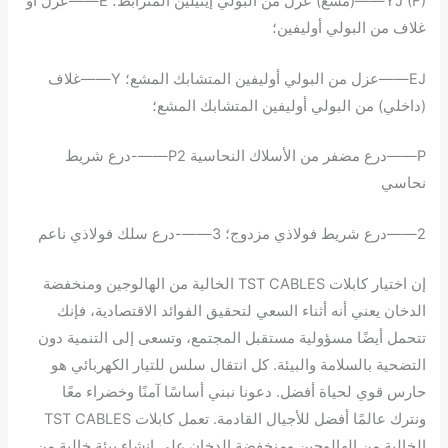
YJ (F)——(مشع) عزل من البولي إيثيلين المترابط؛ E——عزل أو
غلاف من البولي أوليفين؛
EJ——عزل من البولي أوليفين المتشابك المشع؛ Y——غلاف
(داخلي) من البولي أوليفين المتشابك المشع؛
P——درع مضفر من الأسلاك النحاسية P2——-درع شريط
نحاسي
2——درع شريط فولاذي مزدوج؛ 3——-درع سلك فولاذي ناعم
إن اختيار كابلات TST CABLES الخالية من الهالوجين ومنخفضة
الدخان يعني أنه أثناء السعي لتحقيق الفوائد الاقتصادية، فإنك
تتحمل أيضًا مسؤولية مستقبل المجتمع، وتسعى إلى التنمية دون
التضحية بالسلامة والبيئة. كل انتقال سلس للتيار الكهربائي هو
حارس قوي لحياة أفضل. دعونا نبني أساسًا آمنًا وخضراء معًا
ونترك عالمًا أفضل للأجيال القادمة. تعمل كابلات TST CABLES
الخالية من الهالوجين ومنخفضة الدخان على إنشاء بيئة خالية من