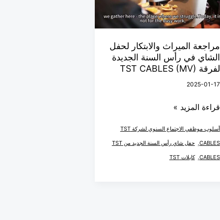
حفل
لشاي
ي
أس
مراجعة الميراث والابتكار لحفل
الشاي في رأس السنة الجديدة
لسنة
لفرقة TST CABLES (MV)
لجديدة
2025-01-17
فرقة
TS
قراءة المزيد »
CABLE
(MV
أسلوب موظفي الاجتماع السنوي لشركة TST
,
CABLES
حفل شاي رأس السنة الجديد من TST
,
CABLES
كابلات TST