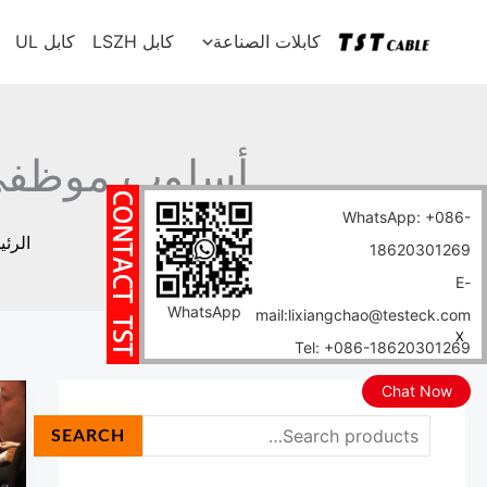
خطي
ا
كابلات الصناعة
كابل LSZH
كابل UL
لى
ل
لمحتوى
ب
ح
ث
أسلوب موظفي الاج
WhatsApp: +086-
الرئي
18620301269
E-
WhatsApp
mail:lixiangchao@testeck.com
X
Tel: +086-18620301269
Chat Now
م
ا
SEARCH
و