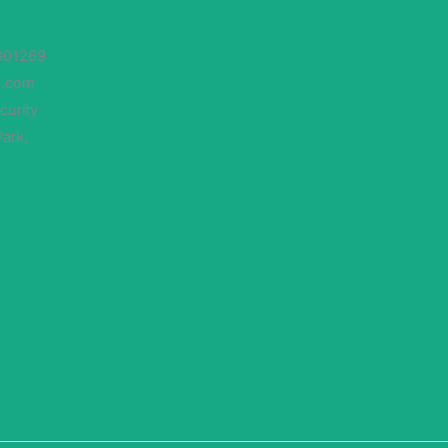
301269
s.com
curity
Park,