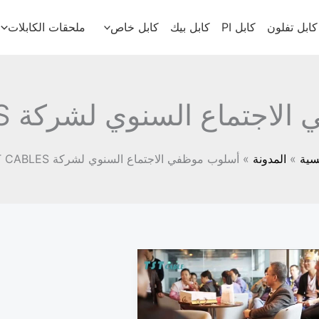
كابل تفلون
كابل PI
كابل بيك
كابل خاص
ملحقات الكابلات
تماع السنوي لشركة TST CABLES
سية
المدونة
أسلوب موظفي الاجتماع السنوي لشركة TST CABLES
راجعة
لميراث
الابتكار