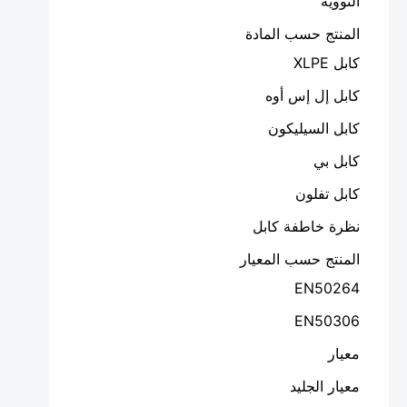
النووية
المنتج حسب المادة
كابل XLPE
كابل إل إس أوه
كابل السيليكون
كابل بي
كابل تفلون
نظرة خاطفة كابل
المنتج حسب المعيار
EN50264
EN50306
معيار
معيار الجليد