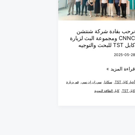
نتشن
CNN
مجموعة
لبث
نرحب بقادة شركة شنتشن
زيارة
CNNC ومجموعة البث لزيارة
ابل
كابل TST للبحث والتوجيه
TS
2025-05-28
لبحث
قراءة المزيد »
التوجيه
,
,
,
أخبار كابل TST
سكادا
سي إن إن سي
قم بزيارة
,
كابل TST
كابل الطاقة النووية