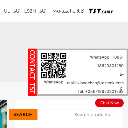
خطي
ا
كابلات الصناعة
كابل LSZH
كابل UL
لى
ل
لمحتوى
ب
ح
ث
WhatsApp: +086-
18620301269
E-
WhatsApp
mail:lixiangchao@testeck.com
X
Tel: +086-18620301269
Chat Now
ن
ب
SEARCH
ش