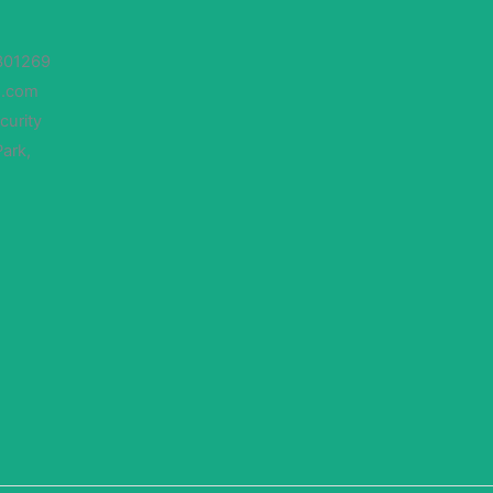
301269
s.com
curity
Park,