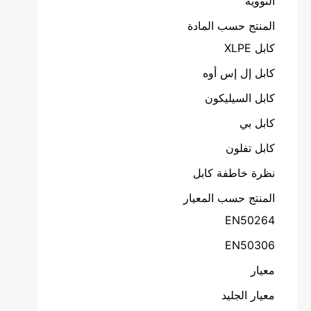
النووية
المنتج حسب المادة
كابل XLPE
كابل إل إس أوه
كابل السيليكون
كابل بي
كابل تفلون
نظرة خاطفة كابل
المنتج حسب المعيار
EN50264
EN50306
معيار
معيار الجليد