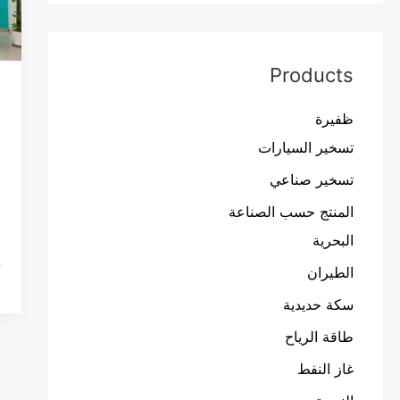
ش
C
و
Products
ا
ل
ظفيرة
ك
تسخير السيارات
T
تسخير صناعي
ل
و
المنتج حسب الصناعة
البحرية
الطيران
سكة حديدية
طاقة الرياح
غاز النفط