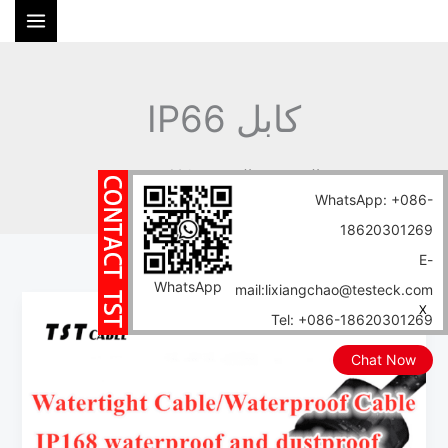
خطي
ا
لى
ل
لمحتوى
ب
ح
كابل IP66
ث
الرئيسية
المدونة
كابل IP66
WhatsApp: +086-
18620301269
E-
WhatsApp
mail:lixiangchao@testeck.com
دليل
X
Tel: +086-18620301269
كامل
لتصنيفات
Chat Now
حماية
الملكية
الفكرية: