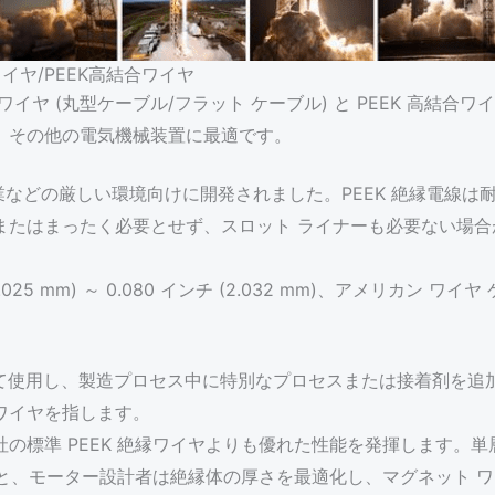
イヤ/PEEK高結合ワイヤ
K 絶縁ワイヤ (丸型ケーブル/フラット ケーブル) と PEEK 高
、その他の電気機械装置に最適です。
産業などの厳しい環境向けに開発されました。PEEK 絶縁電線
たはまったく必要とせず、スロット ライナーも必要ない場合が
25 mm) ～ 0.080 インチ (2.032 mm)、アメリカン ワイヤ
層として使用し、製造プロセス中に特別なプロセスまたは接着剤を追
ワイヤを指します。
 は、当社の標準 PEEK 絶縁ワイヤよりも優れた性能を発揮します。単
用すると、モーター設計者は絶縁体の厚さを最適化し、マグネット 