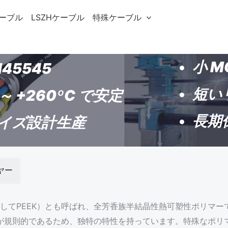
ケーブル
LSZHケーブル
特殊ケーブル
小 M
45545
短い
 ～ +260ºC で安定
長期
イズ設計生産
ヤー
略してPEEK）とも呼ばれ、全芳香族半結晶性熱可塑性ポリマ
が規則的であるため、独特の特性を持っています。特殊なポリ