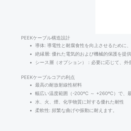
PEEKケーブル構造設計
導体: 導電性と耐腐食性を向上させるために
絶縁層: 優れた電気的および機械的保護を提供
シース層（オプション）：必要に応じて、外
PEEKケーブルコアの利点
最高の耐放射線性材料
幅広い温度範囲（-200ºC ～ +260ºC
水、火、煙、化学物質に対する優れた耐性
柔軟性: 頻繁な曲げや振動に耐えます。