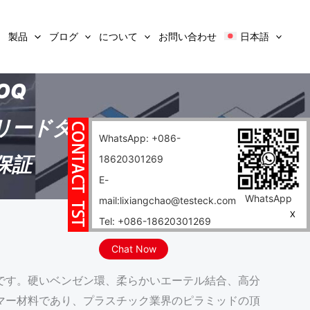
製品
ブログ
について
お問い合わせ
日本語
OQ
リードタイム
WhatsApp: +086-
保証
18620301269
E-
WhatsApp
mail:lixiangchao@testeck.com
X
Tel: +086-18620301269
Chat Now
ーです。硬いベンゼン環、柔らかいエーテル結合、高分
マー材料であり、プラスチック業界のピラミッドの頂