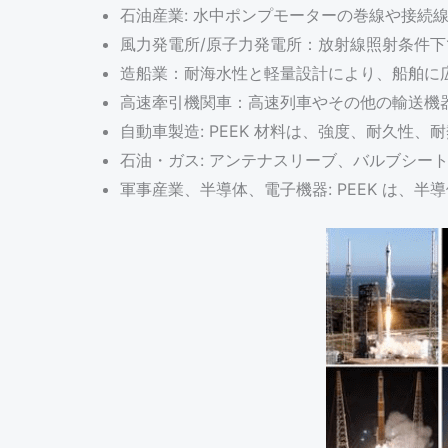
石油産業: 水中ポンプモーターの巻線や接続
風力発電所/原子力発電所：放射線照射条件
造船業：耐海水性と軽量設計により、船舶に
高速牽引機関車：高速列車やその他の輸送機
自動車製造: PEEK 材料は、強度、耐久性
石油・ガス: アンテナスリーブ、バルブシー
軍事産業、半導体、電子機器: PEEK は