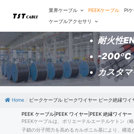
内
業界ケーブル
PEEKケーブル
PI
容
を
ケーブルアクセサリ
ス
耐火性EN
キ
ッ
-200ºC
プ
カスタマ
Home
/
ピークケーブル ピークワイヤー ピーク絶縁ワイ
PEEK ケーブル|PEEK ワイヤー|PEEK 絶縁ワイヤー
PEEKケーブルは、ポリエーテルエーテルケトン（
子鎖の分子間力を高めるカルボニル基により、構造