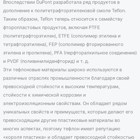
Впоследствии DuPont разработала ряд продуктов в
дополнение к политетрафторэтиленовой смоле Teflon.
Таким образом, Teflon теперь относится к семейству
фторопластовых продуктов, включая PTFE
(политетрафторэтилен), ETFE (сополимер этилена и
тетрафторэтилена), FEP (сополимер фторированного
э
этилена и пропилена), PFA (перфторалкильное соединение)
и PVDF (поливинилиденфторид) и т. д.
Эти тефлоновые материалы широко используются в
различных отраслях промышленности благодаря своей
превосходной стойкости к высоким температурам,
стойкости к химической коррозии и
электроизоляционным свойствам. Он обладает рядом
уникальных свойств и преимуществ, которые делают его
превосходящим другие пластиковые материалы во
многих аспектах, поэтому тефлон имеет репутацию
«короля пластика» и обладает превосходной стойкостью