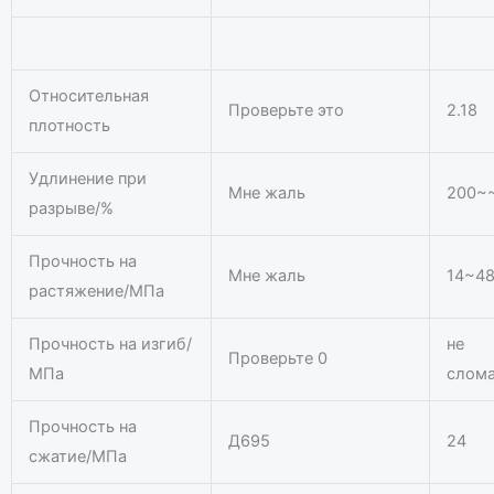
Относительная
Проверьте это
2.18
плотность
Удлинение при
Мне жаль
200~
разрыве/%
Прочность на
Мне жаль
14~4
растяжение/МПа
Прочность на изгиб/
не
Проверьте 0
МПа
слома
Прочность на
Д695
24
сжатие/МПа