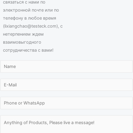
связаться с нами по
электронной почте или по
телефону в любое время
(lixiangchao@testeck.com), с
нетерпением ждем
взаимовыгодного
сотрудничества с вами!
N
a
m
E
e
-
*
N
m
N
u
a
u
m
i
m
M
b
l
b
e
e
*
e