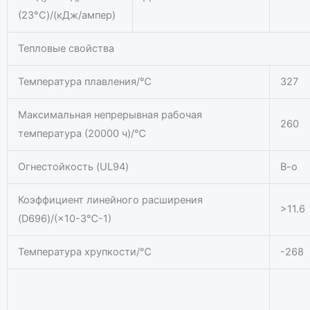
(23°C)/(кДж/ампер)
Тепловые свойства
Температура плавления/℃
327
Максимальная непрерывная рабочая
260
температура (20000 ч)/℃
Огнестойкость (UL94)
В-о
Коэффициент линейного расширения
>11.6
(D696)/(×10-3℃-1)
Температура хрупкости/℃
-268