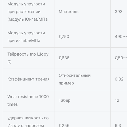
Модуль упругости
при растяжении
Мне жаль
393
(модуль Юнга)
/МПа
Модуль упругости
Д750
490~
при изгибе/МПа
Твёрдость (по Шору
Д636
Д50~
D)
Относительный
Коэффициент трения
0.02
пример
Wear resistance 1000
Табер
12
times
ударная вязкость по
Изоду с надрезом
Д256
6.3