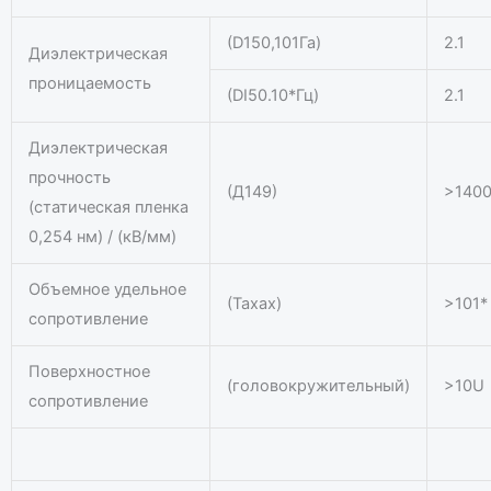
(D150,101Га)
2.1
Диэлектрическая
проницаемость
(DI50.10*Гц)
2.1
Диэлектрическая
прочность
(Д149)
>140
(статическая пленка
0,254 нм) / (кВ/мм)
Объемное удельное
(Тахах)
>101*
сопротивление
Поверхностное
(головокружительный)
>10U
сопротивление