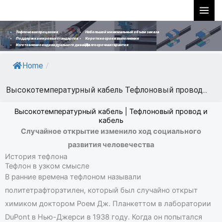
Перейти
к
содержимому
Небольшой минимальный объем заказа
Тефлоновая процессия
Короткие сроки выполнения
Поддержка мировых стандартов
Долгосрочная гарантия
Изготовление индивидуального дизайна
Home
/
Высокотемпературный кабель Тефлоновый провод...
Высокотемпературный кабель | Тефлоновый провод и
кабель
Случайное открытие изменило ход социального
развития человечества
История тефлона
Тефлон в узком смысле
В ранние времена тефлоном называли
политетрафторэтилен, который был случайно открыт
химиком доктором Роем Дж. Планкеттом в лаборатории
DuPont в Нью-Джерси в 1938 году. Когда он попытался