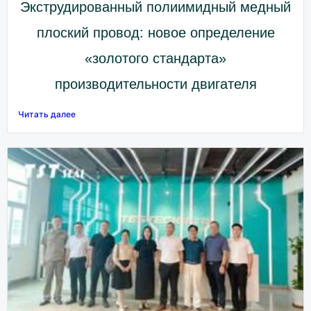
Экструдированный полиимидный медный
плоский провод: новое определение
«золотого стандарта»
производительности двигателя
Читать далее