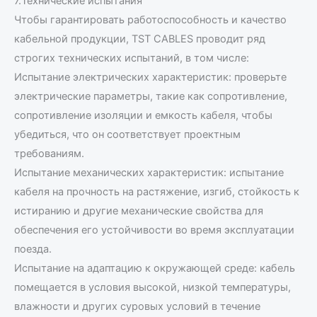
7.Технические испытания
Чтобы гарантировать работоспособность и качество
кабельной продукции, TST CABLES проводит ряд
строгих технических испытаний, в том числе:
Испытание электрических характеристик: проверьте
электрические параметры, такие как сопротивление,
сопротивление изоляции и емкость кабеля, чтобы
убедиться, что он соответствует проектным
требованиям.
Испытание механических характеристик: испытание
кабеля на прочность на растяжение, изгиб, стойкость к
истиранию и другие механические свойства для
обеспечения его устойчивости во время эксплуатации
поезда.
Испытание на адаптацию к окружающей среде: кабель
помещается в условия высокой, низкой температуры,
влажности и других суровых условий в течение