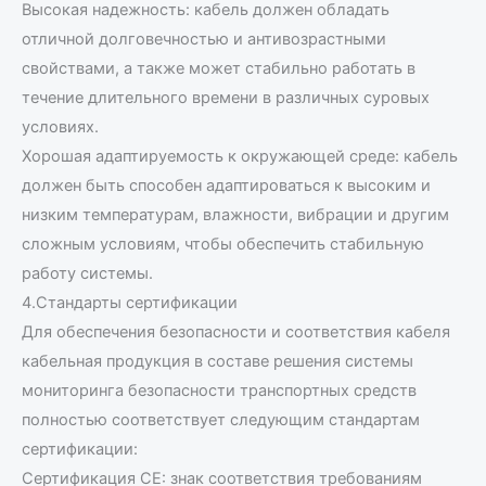
Высокая надежность: кабель должен обладать
отличной долговечностью и антивозрастными
свойствами, а также может стабильно работать в
течение длительного времени в различных суровых
условиях.
Хорошая адаптируемость к окружающей среде: кабель
должен быть способен адаптироваться к высоким и
низким температурам, влажности, вибрации и другим
сложным условиям, чтобы обеспечить стабильную
работу системы.
4.Стандарты сертификации
Для обеспечения безопасности и соответствия кабеля
кабельная продукция в составе решения системы
мониторинга безопасности транспортных средств
полностью соответствует следующим стандартам
сертификации:
Сертификация CE: знак соответствия требованиям