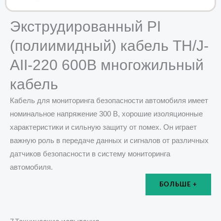
Экструдированный PI
(полиимидный) кабель TH/J-
AII-220 600В многожильный
кабель
Кабель для мониторинга безопасности автомобиля имеет
номинальное напряжение 300 В, хорошие изоляционные
характеристики и сильную защиту от помех. Он играет
важную роль в передаче данных и сигналов от различных
датчиков безопасности в систему мониторинга
автомобиля.
БОЛЬШЕ +