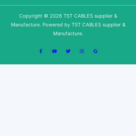
Copyright © 2026 TST CABLES supplier &
Manufacture. Powered by TST CABLES supplier &
Manufacture.