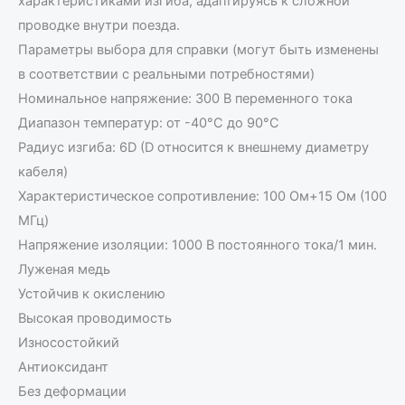
характеристиками изгиба, адаптируясь к сложной
проводке внутри поезда.
Параметры выбора для справки (могут быть изменены
в соответствии с реальными потребностями)
Номинальное напряжение: 300 В переменного тока
Диапазон температур: от -40°C до 90°C
Радиус изгиба: 6D (D относится к внешнему диаметру
кабеля)
Характеристическое сопротивление: 100 Ом+15 Ом (100
МГц)
Напряжение изоляции: 1000 В постоянного тока/1 мин.
Луженая медь
Устойчив к окислению
Высокая проводимость
Износостойкий
Антиоксидант
Без деформации