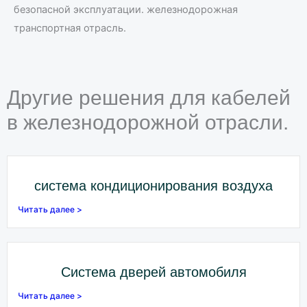
безопасной эксплуатации. железнодорожная
транспортная отрасль.
Другие решения для кабелей
в железнодорожной отрасли.
система кондиционирования воздуха
Читать далее >
Система дверей автомобиля
Читать далее >