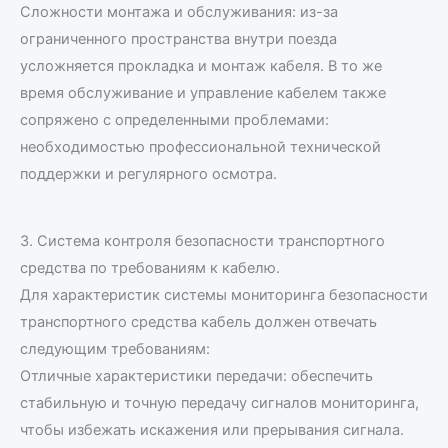
Сложности монтажа и обслуживания: из-за
ограниченного пространства внутри поезда
усложняется прокладка и монтаж кабеля. В то же
время обслуживание и управление кабелем также
сопряжено с определенными проблемами:
необходимостью профессиональной технической
поддержки и регулярного осмотра.
3. Система контроля безопасности транспортного
средства по требованиям к кабелю.
Для характеристик системы мониторинга безопасности
транспортного средства кабель должен отвечать
следующим требованиям:
Отличные характеристики передачи: обеспечить
стабильную и точную передачу сигналов мониторинга,
чтобы избежать искажения или прерывания сигнала.