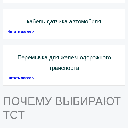
кабель датчика автомобиля
Читать далее >
Перемычка для железнодорожного
транспорта
Читать далее >
ПОЧЕМУ ВЫБИРАЮТ
ТСТ