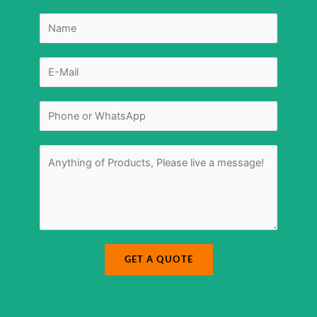
N
N
a
a
m
m
e
e
E
*
-
m
E
a
-
i
m
l
a
N
i
u
l
m
N
*
b
u
e
m
r
b
e
r
M
*
e
s
s
a
g
e
*
GET A QUOTE