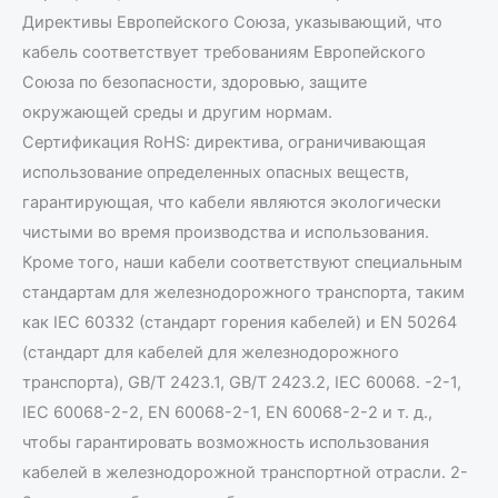
Директивы Европейского Союза, указывающий, что
кабель соответствует требованиям Европейского
Союза по безопасности, здоровью, защите
окружающей среды и другим нормам.
Сертификация RoHS: директива, ограничивающая
использование определенных опасных веществ,
гарантирующая, что кабели являются экологически
чистыми во время производства и использования.
Кроме того, наши кабели соответствуют специальным
стандартам для железнодорожного транспорта, таким
как IEC 60332 (стандарт горения кабелей) и EN 50264
(стандарт для кабелей для железнодорожного
транспорта), GB/T 2423.1, GB/T 2423.2, IEC 60068. -2-1,
IEC 60068-2-2, EN 60068-2-1, EN 60068-2-2 и т. д.,
чтобы гарантировать возможность использования
кабелей в железнодорожной транспортной отрасли. 2-