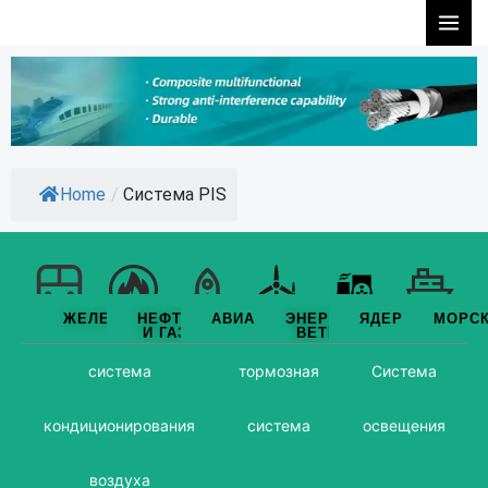
Перейти
к
содержимому
Home
/
Система PIS
ЖЕЛЕЗНОДОРОЖНЫЙ
НЕФТЬ
АВИАЦИЯ
ЭНЕРГИЯ
ЯДЕРНЫЙ
МОРС
ПУТЬ
И ГАЗ
ВЕТРА
система
тормозная
Система
кондиционирования
система
освещения
воздуха