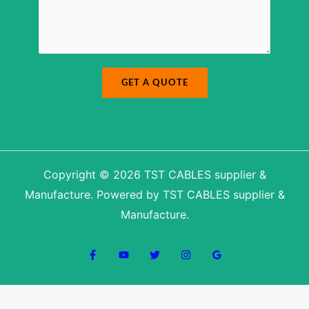
a
g
e
*
GET A QUOTE
Copyright © 2026 TST CABLES supplier &
Manufacture. Powered by TST CABLES supplier &
Manufacture.