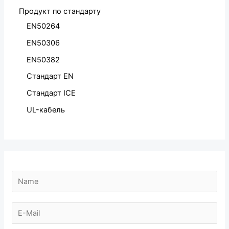
Продукт по стандарту
EN50264
EN50306
EN50382
Стандарт EN
Стандарт ICE
UL-кабель
N
a
N
m
E
a
e
-