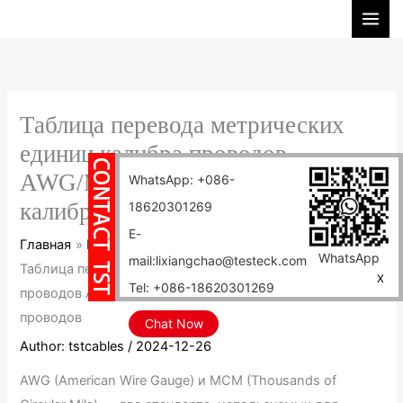
Перейти
П
к
о
содержимому
и
с
к
Таблица перевода метрических
единиц калибра проводов
AWG/MCM 2025 г. Американский
WhatsApp: +086-
калибр проводов
18620301269
E-
Главная
Блог
WhatsApp
mail:lixiangchao@testeck.com
Таблица перевода метрических единиц калибра
X
Tel: +086-18620301269
проводов AWG/MCM 2025 г. Американский калибр
проводов
Chat Now
Author:
tstcables
/
2024-12-26
AWG (American Wire Gauge) и MCM (Thousands of