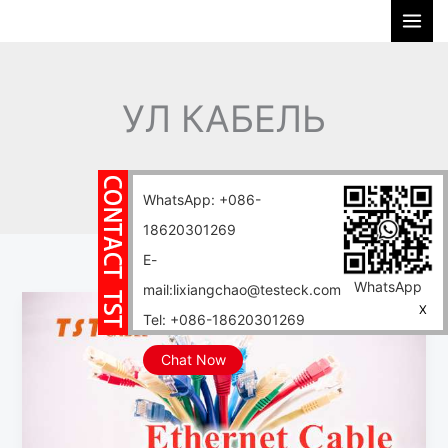
Перейти
П
к
о
содержимому
и
с
УЛ КАБЕЛЬ
к
Главная
Блог
УЛ КАБЕЛЬ
WhatsApp: +086-
18620301269
E-
WhatsApp
mail:lixiangchao@testeck.com
Малодымный,
X
Tel: +086-18620301269
безгалогенный
неэкранированный
Chat Now
сетевой
кабель
Cat5e