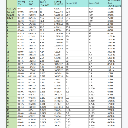
метрических
единиц
калибра
проводов
AWG/MCM
2025
г.
Американский
калибр
проводов