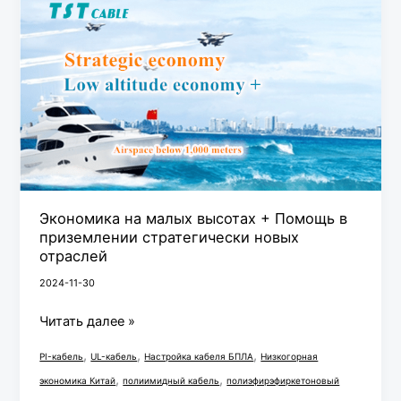
на
малых
высотах
+
Помощь
в
приземлении
стратегически
новых
Экономика на малых высотах + Помощь в
отраслей
приземлении стратегически новых
отраслей
2024-11-30
Читать далее »
,
,
,
PI-кабель
UL-кабель
Настройка кабеля БПЛА
Низкогорная
,
,
экономика Китай
полиимидный кабель
полиэфирэфиркетоновый