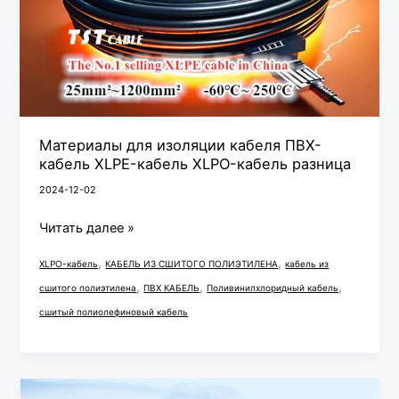
кабель
XLPE-
кабель
XLPO-
кабель
разница
Материалы для изоляции кабеля ПВХ-
кабель XLPE-кабель XLPO-кабель разница
2024-12-02
Читать далее »
,
,
XLPO-кабель
КАБЕЛЬ ИЗ СШИТОГО ПОЛИЭТИЛЕНА
кабель из
,
,
,
сшитого полиэтилена
ПВХ КАБЕЛЬ
Поливинилхлоридный кабель
сшитый полиолефиновый кабель
Экономика