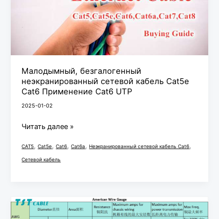
Cat6
Применение
Cat6
UTP
Малодымный, безгалогенный
неэкранированный сетевой кабель Cat5e
Cat6 Применение Cat6 UTP
2025-01-02
Читать далее »
,
,
,
,
,
CAT5
Cat5e
Cat6
Cat6a
Неэкранированный сетевой кабель Cat6
Сетевой кабель
Таблица
перевода