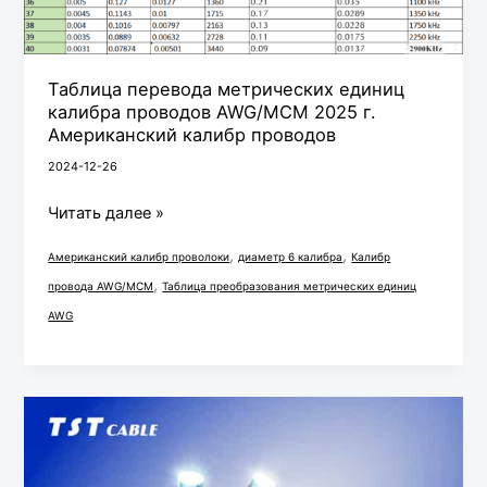
Таблица перевода метрических единиц
калибра проводов AWG/MCM 2025 г.
Американский калибр проводов
2024-12-26
Читать далее »
,
,
Американский калибр проволоки
диаметр 6 калибра
Калибр
,
провода AWG/MCM
Таблица преобразования метрических единиц
AWG
Калькулятор
размера
кабеля