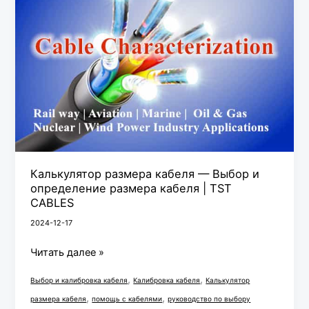
—
Выбор
и
определение
размера
кабеля
|
TST
CABLES
Калькулятор размера кабеля — Выбор и
определение размера кабеля | TST
CABLES
2024-12-17
Читать далее »
,
,
Выбор и калибровка кабеля
Калибровка кабеля
Калькулятор
,
,
размера кабеля
помощь с кабелями
руководство по выбору