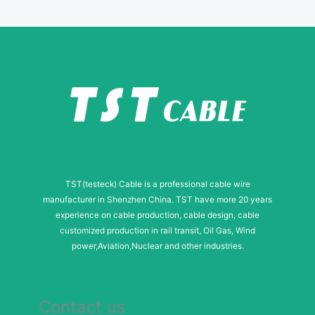
a
i
l
TST(testeck) Cable is a professional cable wire
manufacturer in Shenzhen China. TST have more 20 years
experience on cable production, cable design, cable
customized production in rail transit, Oil Gas, Wind
power,Aviation,Nuclear and other industries.
Contact us