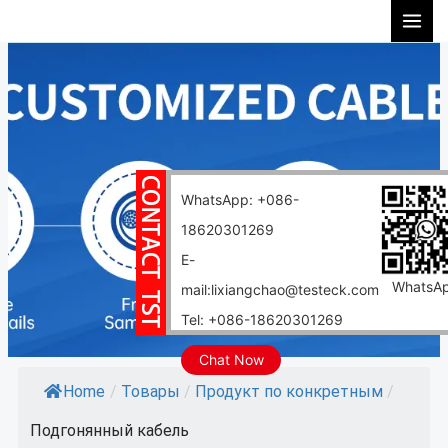
Перейти
к
содержимому
WhatsApp: +086-
18620301269
E-
WhatsA
mail:lixiangchao@testeck.com
Tel: +086-18620301269
Chat Now
Home
/
Товары
/
Продукт по конкретным
/
Подгонянный кабель