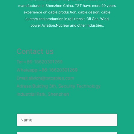
manufacturer in Shenzhen China. TST have more 20 years
experience on cable production, cable design, cable
customized production in rail transit, Oil Gas, Wind
power,Aviation,Nuclear and other industries.
Contact us
Tel:+86-18620301269
Whataspp:+86-18620301269
Email:alixich@tstcables.com
Adress:Buiding 3th, Security Technology
Industrial Park, Shenzhen
N
N
a
a
m
m
e
e
E
*
-
m
E