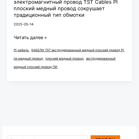
электромагнитный провод TST Cables PI
обмотки
плоский медный провод сокрушает
традиционный тип обмотки
2025-05-14
Читать далее »
,
,
PI-кабель
КАБЕЛИ TST экструдированный медный плоский провод PI
,
,
пи медный провод
плоский медный провод
экструдированный
медный плоский провод ПИ