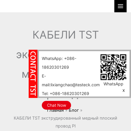
Перейти
П
к
о
содержимому
и
с
КАБЕЛИ TST
к
экструдированный
WhatsApp: +086-
18620301269
медный плоский
E-
WhatsApp
mail:lixiangchao@testeck.com
провод PI
X
Tel: +086-18620301269
Chat Now
Главная
Блог
КАБЕЛИ TST экструдированный медный плоский
провод PI