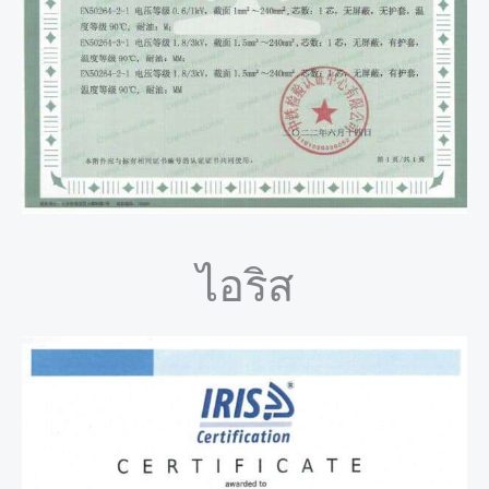
ไอริส