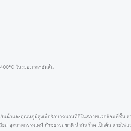
s
A
p
p
*
 400°C ในระยะเวลาอันสั้น
สดุกันน้ำและอุณหภูมิสูงเพื่อรักษาฉนวนที่ดีในสภาพแวดล้อมที่ชื
ียม อุตสาหกรรมเคมี ก๊าซธรรมชาติ น้ำมันก๊าด เป็นต้น สายไฟและ