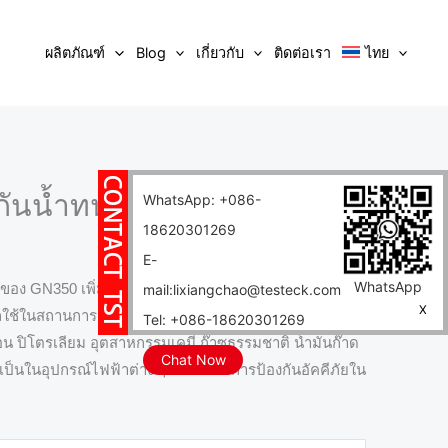
ผลิตภัณฑ์
Blog
เกี่ยวกับ
ติดต่อเรา
ไทย
กันน้ำทนอุณหภูมิสูง GN350-
WhatsApp: +086-
18620301269
E-
WhatsApp
ดของ GN350 เพิ่มวัสดุกันน้ำและอุณหภูมิสูงเพื่อรักษาฉนวน
mail:lixiangchao@testeck.com
X
รถใช้ในสถานการณ์ร้อนและเย็นและความชื้นสูงสลับกันได้
Tel: +086-18620301269
น ปิโตรเลียม อุตสาหกรรมเคมี ก๊าซธรรมชาติ น้ำมันก๊าด
Chat Now
ป็นในอุปกรณ์ไฟฟ้าต่าง ๆ ที่ต้องการการป้องกันอัคคีภัยใน