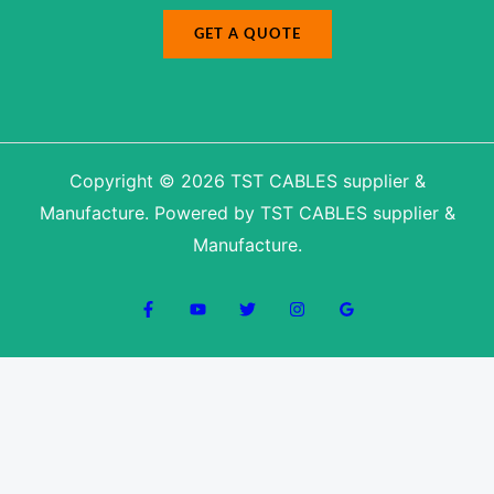
e
s
GET A QUOTE
s
a
g
e
Copyright © 2026 TST CABLES supplier &
Manufacture. Powered by TST CABLES supplier &
Manufacture.