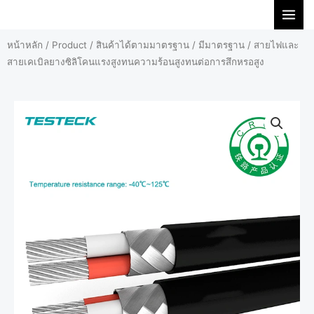
Skip
to
หน้าหลัก
/
Product
/
สินค้าได้ตามมาตรฐาน
/
มีมาตรฐาน
/ สายไฟและ
content
สายเคเบิลยางซิลิโคนแรงสูงทนความร้อนสูงทนต่อการสึกหรอสูง