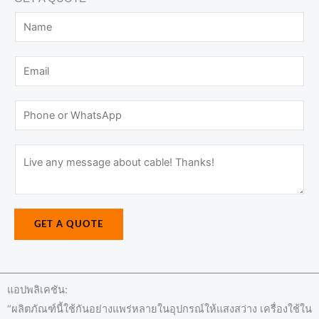
N
a
m
E
e
m
*
a
P
i
h
l
o
M
*
n
e
e
s
o
s
r
GET A QUOTE
a
W
g
h
e
a
*
แอปพลิเคชัน:
t
“ผลิตภัณฑ์นี้ใช้กันอย่างแพร่หลายในอุปกรณ์ให้แสงสว่าง เครื่องใช้ใน