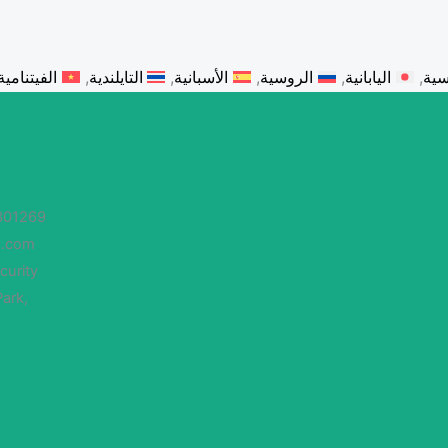
سية
اليابانية
الروسية
الأسبانية
التايلندية
الفيتنامية
301269
s.com
curity
Park,