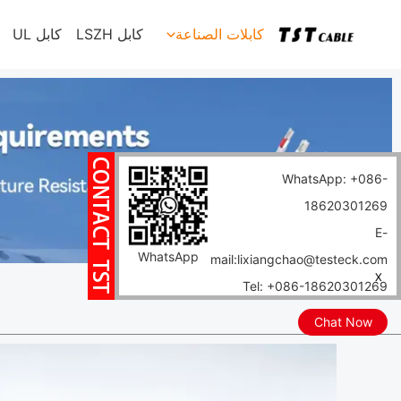
خطي
كابلات الصناعة
كابل LSZH
كابل UL
لى
لمحتوى
WhatsApp: +086-
18620301269
E-
WhatsApp
mail:lixiangchao@testeck.com
X
Tel: +086-18620301269
Chat Now