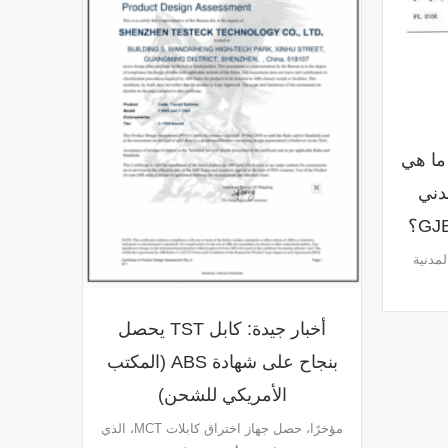
 معمق لكابلات lsoh: ما هي
مدني
لمدنية
أخبار جيدة: كابل TST يحصل
بنجاح على شهادة ABS (المكتب
الأمريكي للشحن)
مؤخرًا، حصل جهاز اختراق كابلات MCT، الذي