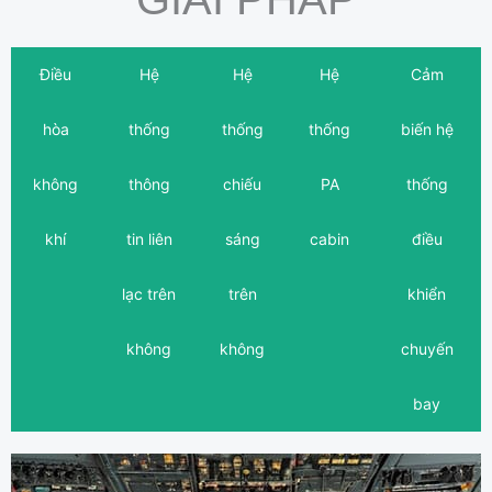
Điều
Hệ
Hệ
Hệ
Cảm
hòa
thống
thống
thống
biến hệ
không
thông
chiếu
PA
thống
khí
tin liên
sáng
cabin
điều
lạc trên
trên
khiển
không
không
chuyến
bay