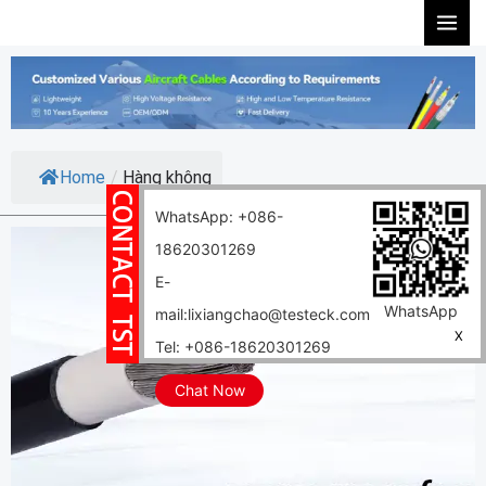
Skip
to
content
Home
/
Hàng không
WhatsApp: +086-
18620301269
E-
WhatsApp
mail:lixiangchao@testeck.com
X
Tel: +086-18620301269
Chat Now