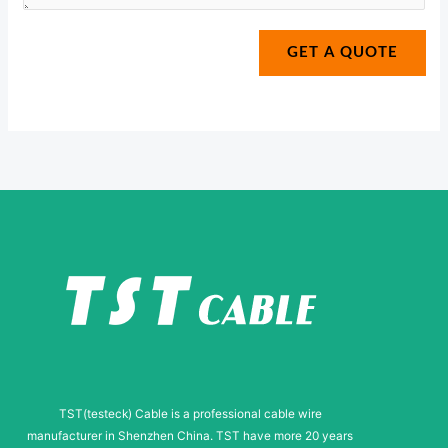
s
*
a
s
g
GET A QUOTE
a
e
g
*
e
E
-
m
a
i
l
TST(testeck) Cable is a professional cable wire
manufacturer in Shenzhen China. TST have more 20 years