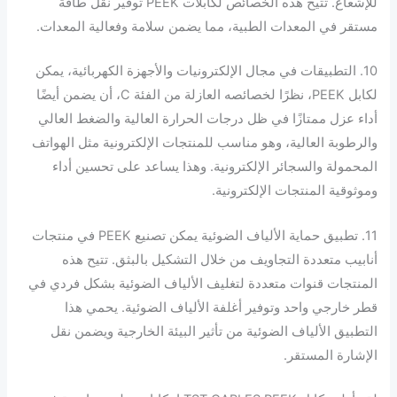
للإشعاع. تتيح هذه الخصائص لكابلات PEEK توفير نقل طاقة
مستقر في المعدات الطبية، مما يضمن سلامة وفعالية المعدات.
10. التطبيقات في مجال الإلكترونيات والأجهزة الكهربائية، يمكن
لكابل PEEK، نظرًا لخصائصه العازلة من الفئة C، أن يضمن أيضًا
أداء عزل ممتازًا في ظل درجات الحرارة العالية والضغط العالي
والرطوبة العالية، وهو مناسب للمنتجات الإلكترونية مثل الهواتف
المحمولة والسجائر الإلكترونية. وهذا يساعد على تحسين أداء
وموثوقية المنتجات الإلكترونية.
11. تطبيق حماية الألياف الضوئية يمكن تصنيع PEEK في منتجات
أنابيب متعددة التجاويف من خلال التشكيل بالبثق. تتيح هذه
المنتجات قنوات متعددة لتغليف الألياف الضوئية بشكل فردي في
قطر خارجي واحد وتوفير أغلفة الألياف الضوئية. يحمي هذا
التطبيق الألياف الضوئية من تأثير البيئة الخارجية ويضمن نقل
الإشارة المستقر.