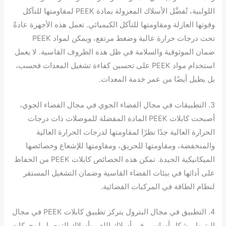
اللولبية، تُفضَّل الأسلاك المعزولة بمادة PEEK لمقاومتها للتآكل
وقوتها العازلة ومقاومتها للتآكل الكيميائي. تعمل هذه الأجهزة عادةً
تحت درجات حرارة عالية وضغط مرتفع، ويمكن لمواد PEEK
ضمان الموثوقية والسلامة في ظل هذه الظروف القاسية. لا يعمل
استخدام مواد PEEK على تحسين كفاءة تشغيل المعدات فحسب،
بل يطيل أيضًا من عمر خدمة المعدات.
3. التطبيقات في مجال الفضاء الجوي في مجال الفضاء الجوي،
أصبحت كابلات PEEK المادة المفضلة للموصلات ذات درجات
الحرارة العالية جدًا نظرًا لمقاومتها لدرجات الحرارة العالية
والمنخفضة، ومقاومتها للحريق، ومقاومتها للإشعاع وخصائصها
الميكانيكية الجيدة. تمكن هذه الخصائص كابلات PEEK من الحفاظ
على أدائها في بيئات الفضاء القاسية وضمان التشغيل المستقر
لنظام الطاقة في المركبات الفضائية.
4. التطبيق في مجال البترول يتركز تطبيق كابلات PEEK في مجال
البترول بشكل أساسي في أسلاك اللف وأسلاك التوصيل لمحركات