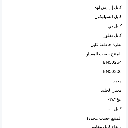
كابل إل إس أوه
كابل السيليكون
كابل بي
كابل تفلون
نظرة خاطفة كابل
المنتج حسب المعيار
EN50264
EN50306
معيار
معيار الجليد
ينخ٠٣٨٢
كابل UL
المنتج حسب محددة
ارتداء كابل مقاوم