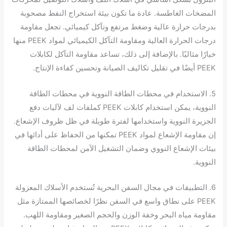
المضخات الغاطسة. عادة ما تكون بيئة استخراج النفط مصحوبة
بدرجات حرارة عالية وضغط مرتفع وتآكل كيميائي. تجعل مقاومة
درجات الحرارة العالية ومقاومة التآكل الكيميائي لمواد PEEK منها
خيارًا مثاليًا. بالإضافة إلى ذلك، تساعد مقاومة التآكل لكابلات
PEEK أيضًا في تقليل تكاليف الصيانة وتحسين كفاءة الإنتاج.
5. الاستخدام في محطات الطاقة النووية في محطات الطاقة
النووية، يمكن استخدام كابلات PEEK كملفات لف لآليات دفع
الجزيرة النووية واستخدامها لفترة طويلة في ظل ظروف الإشعاع.
إن مقاومة الإشعاع لمواد PEEK تمكنها من الحفاظ على أدائها في
بيئات الإشعاع النووي وضمان التشغيل الآمن لمحطات الطاقة
النووية.
6. التطبيقات في مجال السفن البحرية تُستخدم الأسلاك المعزولة
PEEK على نطاق واسع في السفن نظرًا لخصائصها الممتازة مثل
مقاومة مياه البحر وخفة الوزن والحجم الصغير ومقاومة اللهب.