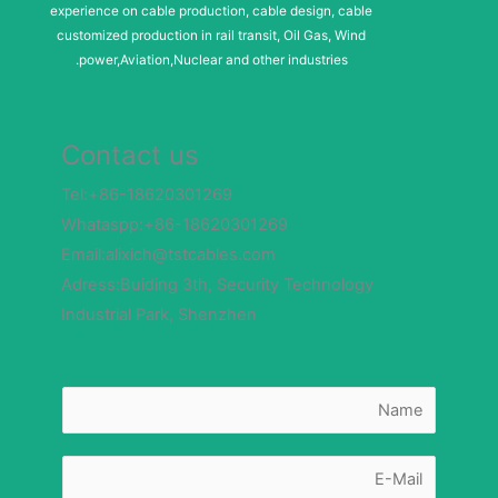
experience on cable production, cable design, cable
customized production in rail transit, Oil Gas, Wind
power,Aviation,Nuclear and other industries.
Contact us
Tel:+86-18620301269
Whataspp:+86-18620301269
Email:alixich@tstcables.com
Adress:Buiding 3th, Security Technology
Industrial Park, Shenzhen
N
a
m
e
*
E
-
m
a