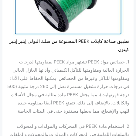
تطبيق صناعة كابلات PEEK المصنوعة من سلك البولي إيثير إيثير
كيتون
1. خصائص مواد PEEK تشتهر مواد PEEK بمقاومتها لدرجات
الحرارة العالية ومقاومتها للتآكل الكيميائي وأدائها العازل العالي
ومقاومتها للتآكل وغيرها من الخصائص. يمكنها الحفاظ على الأداء
في درجات حرارة تشغيل مستمرة تصل إلى 260 درجة مئوية (500
درجة فهرنهايت)، مما يجعل PEEK مادة مثالية في مجال الأسلاك
والكابلات. بالإضافة إلى ذلك، تتمتع PEEK أيضًا بمقاومة جيدة
للهب والإشعاع، مما يجعلها مستقرة حتى في البيئات الخاصة.
2. استخدام مادة PEEK في المحركات والمولدات والمحولات
والملفات اللولبية في المحركات والمولدات والمحولات والملفات