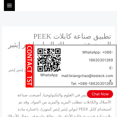
خطي
ا
لى
ل
لمحتوى
ب
ح
ث
تطبيق صناعة كابلات PEEK
المصنوعة من سلك البولي إيثير إيثير
كيتون
WhatsApp: +086-
18620301269
الرئيسية
المدونة
E-
تطبيق صناعة كابلات PEEK المصنوعة من سلك البولي إيثير إيثير
WhatsApp
mail:lixiangchao@testeck.com
كيتون
X
Tel: +086-18620301269
Author:
tstcables
/
2025-01-08
Chat Now
مع التقدم المستمر في العلوم والتكنولوجيا، أصبحت صناعة
الأسلاك والكابلات تتطلب المزيد والمزيد من المواد. وقد تم
استخدام كابل PEEK (بولي إيثير إيثير كيتون)، باعتباره مادة
بلاستيكية هندسية عالية الأداء، على نطاق واسع في مجال الأسلاك