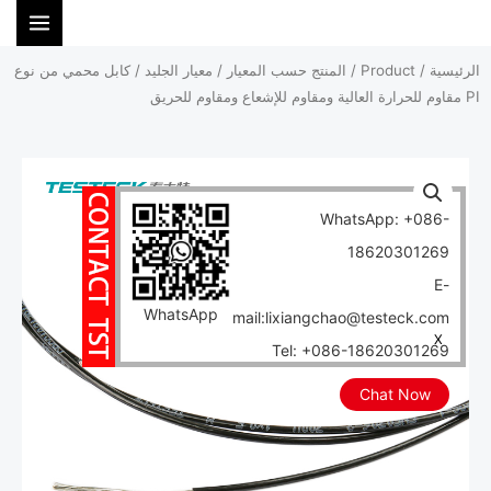
ي
ئيسية
/
Product
/
المنتج حسب المعيار
/
معيار الجليد
/ كابل محمي من نوع
توى
WhatsApp: +086-
18620301269
E-
WhatsApp
mail:lixiangchao@testeck.com
X
Tel: +086-18620301269
Chat Now