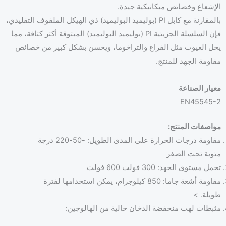
إشعاع وخصائص ميكانيكية جيدة.
بالمقارنة مع كابل PI (بوليميد البوليميد) ذي الهيكل الملفوف التقليدي،
فإن السلسلة الجزيئية PI (بوليميد البوليميد) المبثوقة أكثر كثافة، مما
ل العيوب مثل الفراغ والتراخوما، ويحسن بشكل كبير من خصائص
ومة الجهد للمنتج.
ار الصناعة
EN45545
اصفات المنتج:
مقاومة درجات الحرارة على المدى الطويل: -50-220 درجة
وية تحت الصفر
 مستوى الجهد: 300 فولت 600 فولت
مقاومة أشعة جاما: 850 كيلوجرام، يمكن استخدامها لفترة
يلة. >
بطات لهب منخفضة الدخان خالية من الهالوجين: