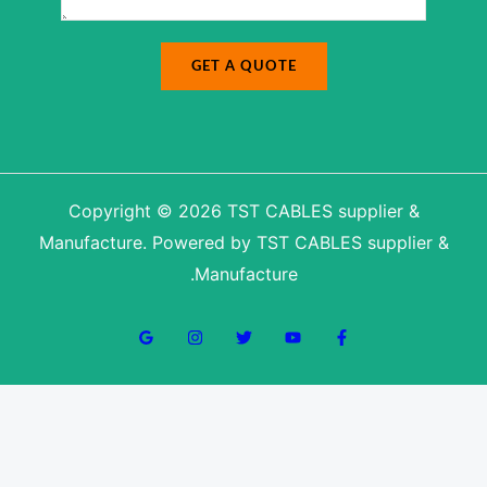
a
g
e
E
-
GET A QUOTE
m
a
i
l
Copyright © 2026 TST CABLES supplier &
Manufacture. Powered by TST CABLES supplier &
Manufacture.