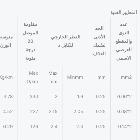
عايير الفنية
عدد
مقاومة
الحد
النوى
الموصل
الأدنى
القطر الخارجي
متوسط
والمقطع
20
لسُمك
للكابل د
الوزن
العرضي
درجة
الغلاف
الاسمي
مئوية
Max
Max
Kg/km
Minmm
mm
mm2
Ω/km
mm
3.78
330
2
1.9
0.25
2*0.06
4.52
227
2.15
2.05
0.25
2*0.08
6.29
126
2.4
2.3
0.25
2*0.14