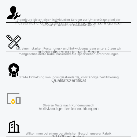
Ingenieure bieten einen individuellen Service zur Unterstützung bei der
Persönliche Unterstützung von Ingenieur zu Ingenieur
Produktauswahl und Problemlösung
Mit einem starken Forschungs- und Entwicklungsteam unterstützen wir
Individualisierung je nach Bedarf
maßgeschneiderte Kabel basierend auf spezifischen Anforderungen
Strikte Einhaltung von Industriestandards, vollständige Zertifizierung
Qualitätszertifikat
Diverse Tests nach Kundenwunsch
Vollständige Testeinrichtungen
Willkommen bei einem persönlichen Besuch unserer Fabrik
10,000 ㎡ Fabrik