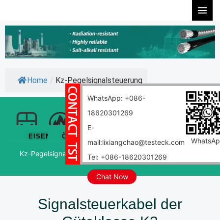
Zum
Inhalt
springen
Home
/
Kz-Pegelsignalsteuerung
WhatsApp: +086-
18620301269
E-
EISENBAHN
ÖLBENZIN
LUFTFAHRT
WINDKRAFT
NUKLEAR
MARIN
WhatsA
mail:lixiangchao@testeck.com
Kz-Pegelsignalsteuerung
Kernkraftsensor
Tel: +086-18620301269
Chat Now
Signalsteuerkabel der