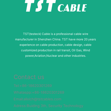
TST(testeck) Cable is a professional cable wire
manufacturer in Shenzhen China. TST have more 20 years
experience on cable production, cable design, cable
customized production in rail transit, Oil Gas, Wind
power,Aviation,Nuclear and other industries.
Contact us
Tel:+86-18620301269
Whataspp:+86-18620301269
Email:alixich@tstcables.com
Adress:Buiding 3th, Security Technology