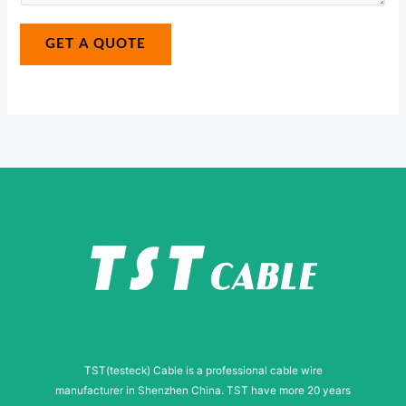
*
a
N
g
GET A QUOTE
u
e
m
*
b
e
r
TST(testeck) Cable is a professional cable wire
manufacturer in Shenzhen China. TST have more 20 years