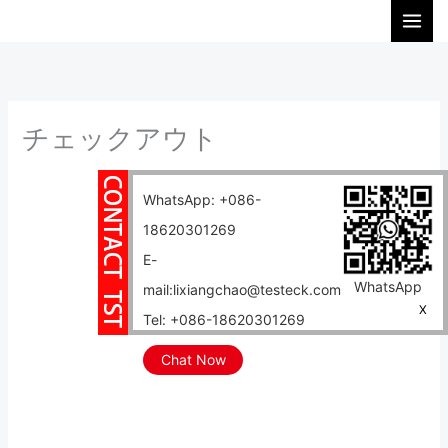
内
検
容
索
を
ス
キ
チェックアウト
ッ
プ
WhatsApp: +086-
18620301269
E-
WhatsApp
mail:lixiangchao@testeck.com
X
Tel: +086-18620301269
Chat Now