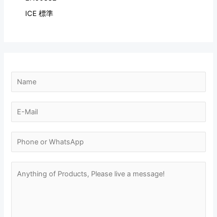
ICE 標準
M
N
e
a
s
m
E
s
e
-
a
*
m
N
g
a
u
e
i
m
M
N
l
b
e
a
*
e
s
m
r
s
e