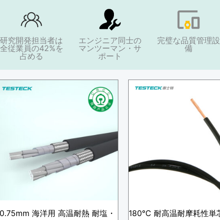
研究開発担当者は
エンジニア同士の
完璧な品質管理設
全従業員の42%を
マンツーマン・サ
備
占める
ポート
H
0.75mm 海洋用 高温耐熱 耐塩・
180℃ 耐高温耐摩耗性