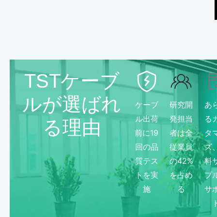
TSTケーブ
ルが選ばれ
ケーブ
研究開
あ
ル出荷
発担当
る
る理由
前に19
者は全
タ
回の品
従業員
ズ
質テス
の42%
料
トを実
を占め
プ
施
る
サ