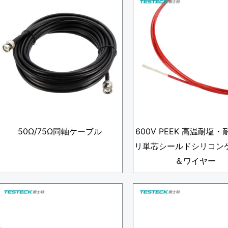
50Ω/75Ω同軸ケーブル
600V PEEK 高温耐塩
リ単芯シールドシリコン
＆ワイヤー