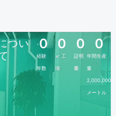
0
0
0
0
Tについ
て
経験
㎡ 工
証明
年間生産
年数
場
書
量
2,000,000
メートル