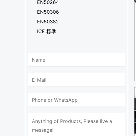
EN50264
EN50306
EN50382
ICE 標準
N
a
m
E
e
-
*
E
m
N
-
a
u
m
i
m
M
a
l
b
e
i
*
e
s