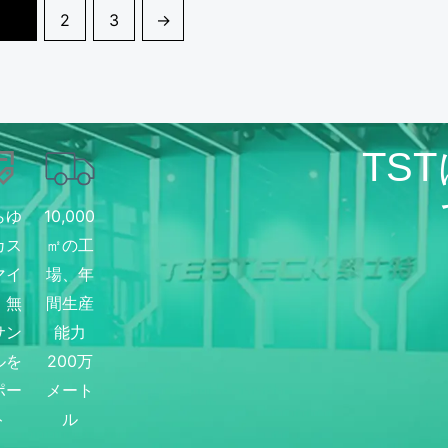
1
2
3
→
TS
らゆ
10,000
カス
㎡の工
マイ
場、年
、無
間生産
サン
能力
ルを
200万
ポー
メート
ト
ル