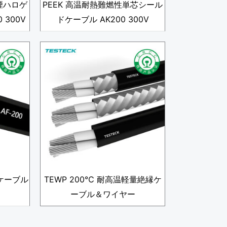
煙ハロゲ
PEEK 高温耐熱難燃性単芯シール
 300V
ドケーブル AK200 300V
ケーブル
TEWP 200℃ 耐高温軽量絶縁ケ
ーブル＆ワイヤー