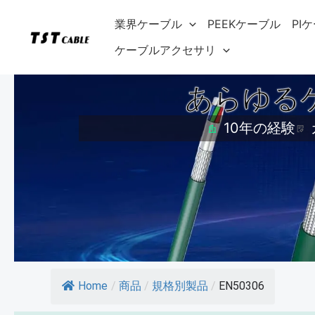
内
業界ケーブル
PEEKケーブル
PI
容
を
ケーブルアクセサリ
ス
あらゆる
キ
ッ
10年の経験
プ
Home
/
商品
/
規格別製品
/
EN50306