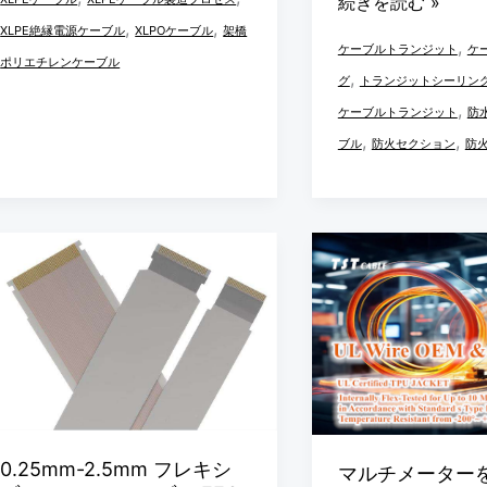
続きを読む »
リ
,
,
ー
ー
XLPE絶縁電源ケーブル
XLPOケーブル
架橋
,
ュ
ケーブルトランジット
ケ
ブ
ブ
ポリエチレンケーブル
,
ー
グ
トランジットシーリン
ル）
ル
,
シ
ケーブルトランジット
防
製
ト
,
,
ョ
ブル
防火セクション
防
造
ラ
ン
工
ン
を
程
ジ
幅
0.25mm-
マ
実
ッ
広
2.5mm
ル
写
ト
く
フ
チ
シ
提
レ
メ
ー
供
キ
ー
リ
し
シ
タ
ン
て
ブ
ー
グ
い
ル
を
0.25mm-2.5mm フレキシ
ケ
マルチメーター