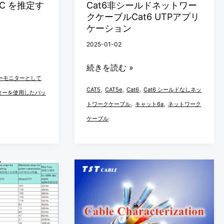
C を推定す
Cat6非シールドネットワー
ー
クケーブルCat6 UTPアプリ
Cat5e
ケーション
Cat6
2025-01-02
非
シ
続きを読む »
ー
ーモニターとして
,
,
,
CAT5
CAT5e
Cat6
Cat6 シールドなしネッ
ル
ターを使用したバッ
,
,
トワークケーブル
キャット6a
ネットワーク
ド
ケーブル
ネ
ッ
ト
ワ
ケ
ー
ー
ク
ブ
ケ
ル
ー
サ