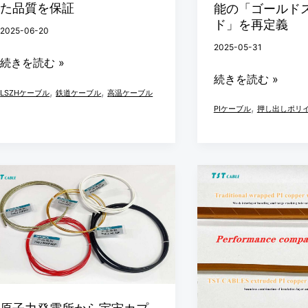
た品質を保証
能の「ゴールド
ル
フ
ド」を再定義
2025-06-20
プ
ラ
2025-05-31
ロ
ッ
続きを読む »
ジ
ト
続きを読む »
,
,
LSZHケーブル
鉄道ケーブル
高温ケーブル
ェ
ワ
,
PIケーブル
押し出しポリ
ク
イ
ト
ヤ
の
ー：
原
TST
実
モ
子
ケ
践：
ー
力
ー
6000
タ
発
ブ
以
ー
電
ル
上
性
所
の
の
能
か
革
プ
の