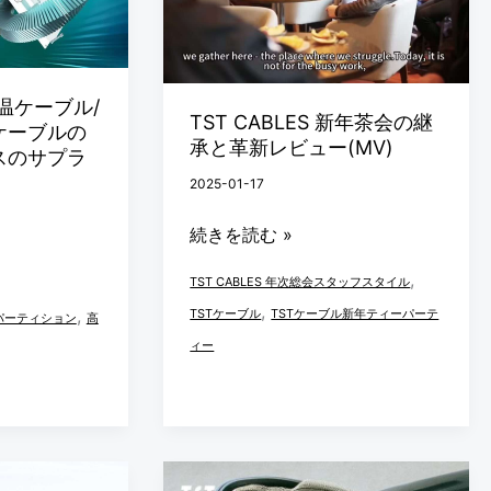
年
茶
会
 高温ケーブル/
の
TST CABLES 新年茶会の継
ケーブルの
承と革新レビュー(MV)
継
スのサプラ
承
2025-01-17
と
続きを読む »
革
新
,
TST CABLES 年次総会スタッフスタイル
レ
,
,
TSTケーブル
TSTケーブル新年ティーパーテ
パーティション
高
ビ
ィー
ュ
ー
(MV)
ケ