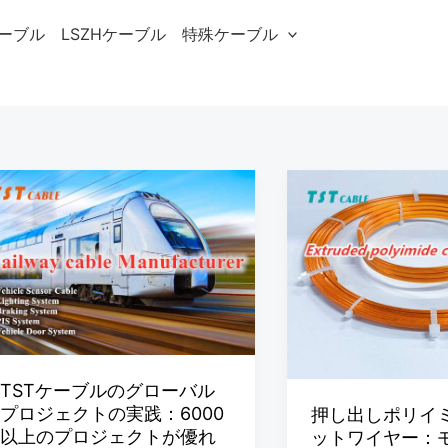
ケーブル
LSZHケーブル
特殊ケーブル
TST
押
ケ
し
ー
出
ブ
し
ル
ポ
の
リ
グ
イ
ロ
ミ
TSTケーブルのグローバル
プロジェクトの実践：6000
押し出しポリイ
ー
ド
以上のプロジェクトが優れ
ットワイヤー：
バ
銅