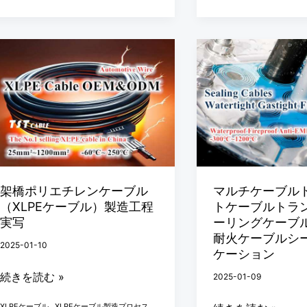
よ
ル
ー
び
モ
パ
ジ
架
マ
イ
ュ
橋
ル
プ
ラ
ポ
チ
シ
ー
リ
ケ
ー
シ
エ
ー
リ
ー
チ
ブ
ン
リ
レ
ル
グ
ン
ン
ト
架橋ポリエチレンケーブル
マルチケーブル
モ
グ
（XLPEケーブル）製造工程
トケーブルトラ
ケ
ラ
ジ
シ
実写
ーリングケーブ
ー
ン
耐火ケーブルシ
ュ
ス
2025-01-10
ブ
ジ
ケーション
ー
テ
ル
ッ
続きを読む »
2025-01-09
ル
ム
（XLPE
ト
ソ
,
,
ケ
ケ
XLPEケーブル
XLPEケーブル製造プロセス