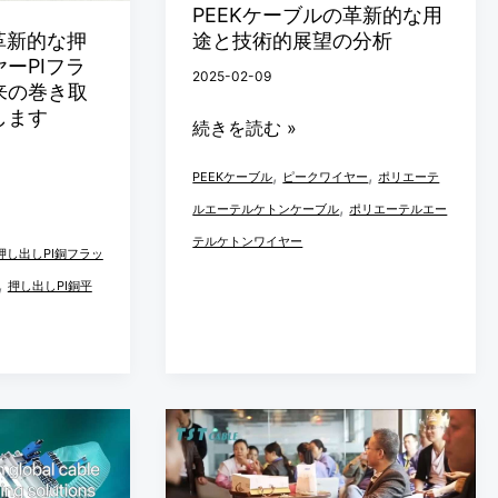
新
し、
PEEKケーブルの革新的な用
途と技術的展望の分析
革新的な押
的
研
ーPIフラ
な
究
2025-02-09
来の巻き取
用
と
します
続きを読む »
途
指
と
導
,
,
PEEKケーブル
ピークワイヤー
ポリエーテ
技
を
,
ルエーテルケトンケーブル
ポリエーテルエー
術
受
テルケトンワイヤー
S 押し出しPI銅フラッ
的
け
,
押し出しPI銅平
展
る
望
こ
の
と
分
を
TST
析
歓
CABLES
迎
新