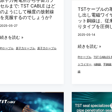
原子力発電所から宇宙カプ
ら
新
ロ
「ゴ
セルまで: TST CABLE はど
TSTケーブルの
宇
的
ジ
ー
のようにして極度の放射線
し出し電磁ワイヤ
宙
な
を克服するのでしょうか?
ェ
ル
ット銅線は、従
カ
押
ク
ド
2025-05-27
りタイプを圧倒
プ
し
ト
ス
2025-05-14
続きを読む »
セ
出
が
タ
ル
し
続きを読む »
優
ン
,
,
PIケーブル
原子力ケーブル
原子力ケーブル
ま
電
れ
ダ
,
PIケーブル
TST CABLE
で:
磁
た
ー
,
,
トワイヤー
π銅線
平銅線
TST
ワ
品
ド」
線
CABLE
イ
質
を
は
ヤ
を
再
ど
ー
保
定
三
TST
の
PI
証
義
芯
CABLES
よ
フ
ケ
高
う
ラ