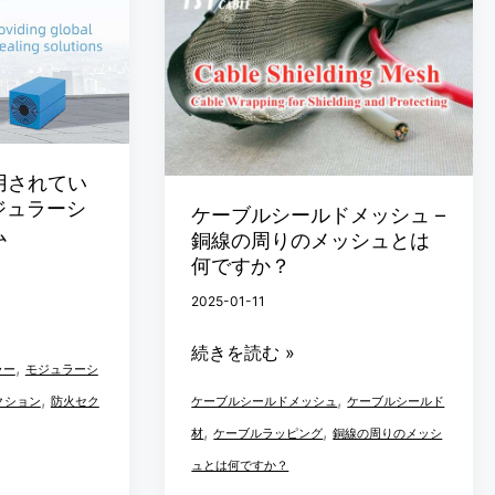
ー
ブ
ル
シ
ー
ル
用されてい
ジュラーシ
ド
ケーブルシールドメッシュ –
ム
銅線の周りのメッシュとは
メ
何ですか？
ッ
2025-01-11
シ
ュ
続きを読む »
,
–
ラー
モジュラーシ
,
,
銅
クション
防火セク
ケーブルシールドメッシュ
ケーブルシールド
,
,
線
材
ケーブルラッピング
銅線の周りのメッシ
の
ュとは何ですか？