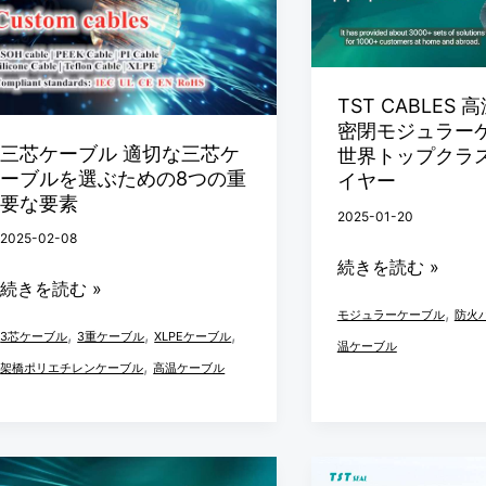
ー
温
に
ッ
ブ
ケ
し
ト
ル
ー
て
銅
TST CABLES
適
ブ
極
線
密閉モジュラー
切
ル/
度
は、
三芯ケーブル 適切な三芯ケ
世界トップクラ
ーブルを選ぶための8つの重
な
密
イヤー
の
従
要な要素
三
閉
放
来
2025-01-20
2025-02-08
芯
モ
射
の
続きを読む »
ケ
ジ
線
巻
続きを読む »
ー
ュ
を
き
,
モジュラーケーブル
防火
,
,
,
ブ
ラ
3芯ケーブル
3重ケーブル
XLPEケーブル
克
取
温ケーブル
,
ル
ー
架橋ポリエチレンケーブル
高温ケーブル
服
り
を
ケ
す
タ
選
ー
る
イ
ぶ
ブ
の
プ
TST
世