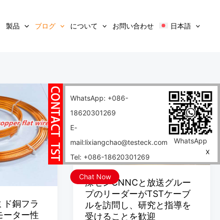
製品
ブログ
について
お問い合わせ
日本語
深
WhatsApp: +086-
セ
18620301269
ン
E-
CNNC
WhatsApp
mail:lixiangchao@testeck.com
と
X
Tel: +086-18620301269
放
送
Chat Now
深センCNNCと放送グルー
グ
プのリーダーがTSTケーブ
ミド銅フラ
ル
ルを訪問し、研究と指導を
モーター性
受けることを歓迎
ー