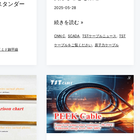
スタンダー
プ
2025-05-28
の
続きを読む »
リ
ー
,
,
,
CNN C
SCADA
TSTケーブルニュース
TST
ダ
,
ケーブルをご覧ください
原子力ケーブル
イミド銅平線
ー
が
TST
PEEK
ケ
ケ
ー
ー
ブ
ブ
ル
ル
を
の
訪
革
問