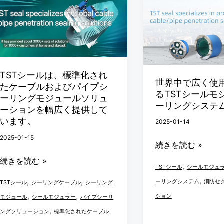
た
ル
で
を
シ
界
め
の
し
圧
ー
中
の
世
ょ
倒
ル
で
8
界
う
し
は、
広
つ
ト
か?
ま
標
く
TSTシールは、標準化され
の
ッ
す
準
使
世界中で広く使
たケーブルおよびパイプシ
重
プ
るTSTシールモ
化
用
ーリングモジュールソリュ
要
ク
ーリングシステ
さ
さ
ーションを幅広く提供して
な
ラ
います。
2025-01-14
れ
れ
要
ス
た
て
2025-01-15
続きを読む »
素
の
ケ
い
続きを読む »
サ
,
ー
る
TSTシール
シールモジュ
プ
,
ブ
TST
,
,
ーリングシステム
消防セ
TSTシール
シーリングケーブル
シーリング
ラ
ル
シ
,
,
ション
モジュール
シールモジュラー
パイプシーリ
イ
お
ー
,
ングソリューション
標準化されたケーブル
ヤ