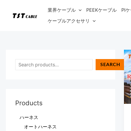
内
検
業界ケーブル
PEEKケーブル
PI
容
索
を
ケーブルアクセサリ
ス
キ
ッ
プ
SEARCH
Products
ハーネス
オートハーネス