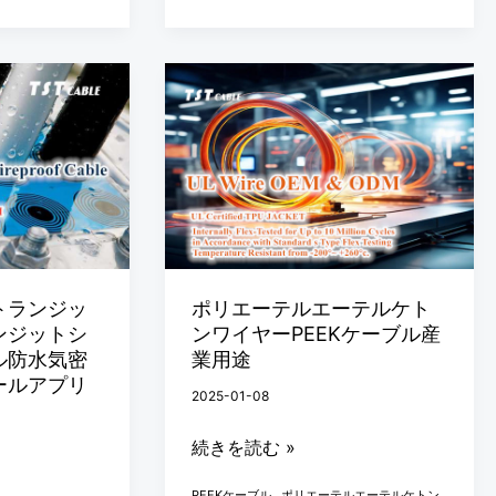
周
り
の
ポ
メ
リ
ッ
エ
シ
ー
ュ
テ
と
ル
は
エ
何
ー
トランジッ
ポリエーテルエーテルケト
で
ンジットシ
ンワイヤーPEEKケーブル産
テ
す
ル防水気密
業用途
ル
ールアプリ
か？
2025-01-08
ケ
ト
続きを読む »
ン
,
ワ
PEEKケーブル
ポリエーテルエーテルケトン