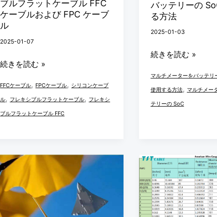
ま
ブルフラットケーブル FFC
バッテリーの So
フ
使
ー
ケーブルおよび FPC ケーブ
る方法
す。
ラ
用
ブ
ル
2025-01-03
ッ
し
ル
2025-01-07
ト
て
防
続きを読む »
ケ
バ
水
続きを読む »
ー
ッ
マルチメーターをバッテリ
気
,
,
FFCケーブル
FPCケーブル
シリコンケーブ
,
ブ
テ
使用する方法
マルチメー
密
,
,
ル
フレキシブルフラットケーブル
フレキシ
ル
リ
テリーの SoC
耐
ブルフラットケーブル FFC
FFC
ー
火
ケ
の
ケ
ー
SoC
ー
ブ
を
戦
2025
ブ
ル
推
闘
最
ル
お
定
機
新
シ
よ
す
ケ
AWG/MCM
ー
び
る
ー
ワ