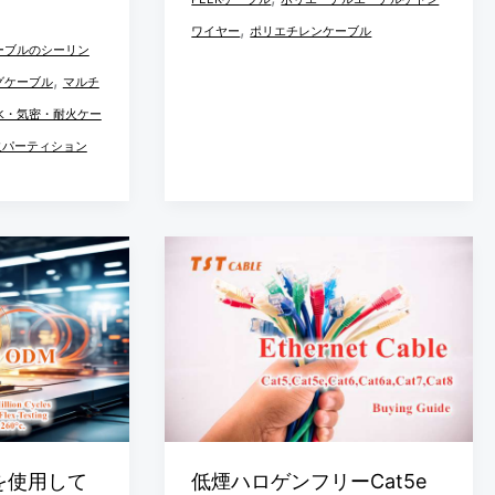
,
イ
ワイヤー
ポリエチレンケーブル
ーブルのシーリン
ヤ
,
グケーブル
マルチ
ー
水・気密・耐火ケー
PEEK
火パーティション
ケ
ー
ブ
低
ル
煙
産
ハ
業
ロ
用
ゲ
途
ン
フ
リ
を使用して
低煙ハロゲンフリーCat5e