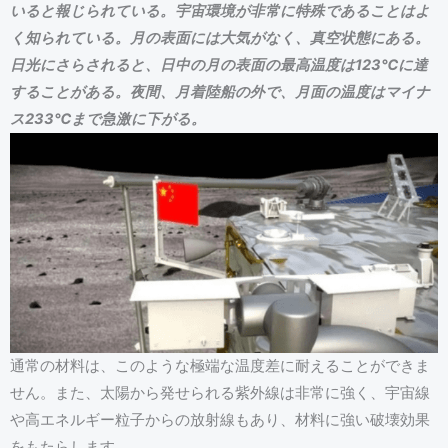
いると報じられている。宇宙環境が非常に特殊であることはよ
く知られている。月の表面には大気がなく、真空状態にある。
日光にさらされると、日中の月の表面の最高温度は123℃に達
することがある。夜間、月着陸船の外で、月面の温度はマイナ
ス233℃まで急激に下がる。
通常の材料は、このような極端な温度差に耐えることができま
せん。また、太陽から発せられる紫外線は非常に強く、宇宙線
や高エネルギー粒子からの放射線もあり、材料に強い破壊効果
をもたらします。