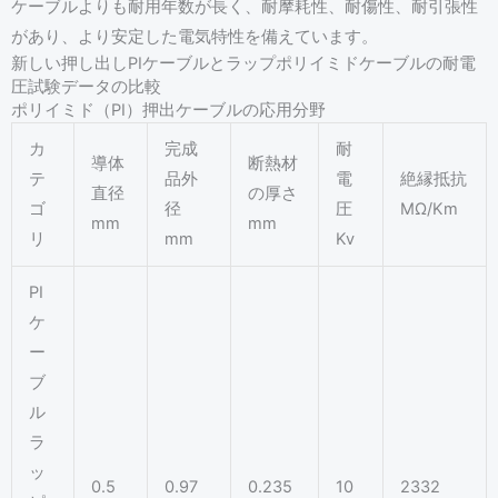
ケーブルよりも耐用年数が長く、耐摩耗性、耐傷性、耐引張性
があり、より安定した電気特性を備えています。
新しい押し出しPIケーブルとラップポリイミドケーブルの耐電
圧試験データの比較
ポリイミド（PI）押出ケーブルの応用分野
カ
完成
耐
導体
断熱材
テ
品外
電
絶縁抵抗
直径
の厚さ
ゴ
径
圧
MΩ/Km
mm
mm
リ
mm
Kv
PI
ケ
ー
ブ
ル
ラ
ッ
0.5
0.97
0.235
10
2332