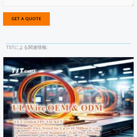
*
g
a
e
g
GET A QUOTE
N
e
a
*
m
e
TSTによる関連情報: