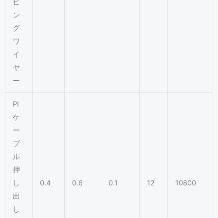
ピ
ン
グ
ワ
イ
ヤ
ー
PI
ケ
ー
ブ
ル
押
し
0.4
0.6
0.1
12
10800
出
し