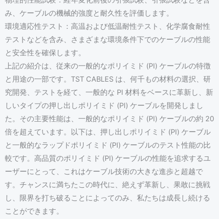
物理的性能試験：経年変化前後の引張試験、引張試験などを含
み、ケーブルの機械的強度と耐久性を評価します。
環境適応性テスト：高温および低温耐性テスト、化学腐食耐性
テストなどを含み、さまざまな環境条件下でのケーブルの性能
と安全性を確保します。
上記の紹介は、従来の一般的なポリイミド (PI) ケーブルの特徴
と用途の一部です。TST CABLES は、何千もの材料の選択、研
究開発、テストを経て、一般的な PI 材料をベースに革新し、新
しいタイプの押し出しポリイミド (PI) ケーブルを開発しまし
た。その主要性能は、一般的なポリイミド (PI) ケーブルの約 20
倍を超えています。以下は、押し出しポリイミド (PI) ケーブル
と一般的なラップドポリイミド (PI) ケーブルのテスト性能の比
較です。高品質のポリイミド (PI) ケーブルの性能を追求するユ
ーザーにとって、これはケーブル技術の大きな進歩と超越で
す。チャンスに満ちたこの時代に、絶えず革新し、果敢に挑戦
し、限界を打ち破ることによってのみ、私たちは成長し続ける
ことができます。