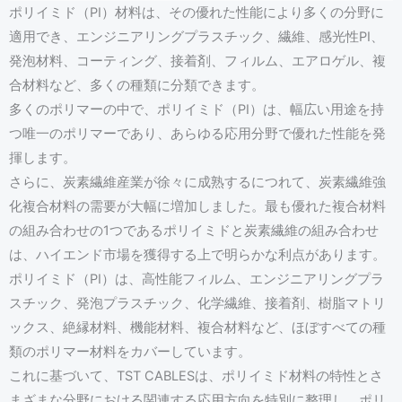
ポリイミド（PI）材料は、その優れた性能により多くの分野に
適用でき、エンジニアリングプラスチック、繊維、感光性PI、
発泡材料、コーティング、接着剤、フィルム、エアロゲル、複
合材料など、多くの種類に分類できます。
多くのポリマーの中で、ポリイミド（PI）は、幅広い用途を持
つ唯一のポリマーであり、あらゆる応用分野で優れた性能を発
揮します。
さらに、炭素繊維産業が徐々に成熟するにつれて、炭素繊維強
化複合材料の需要が大幅に増加しました。最も優れた複合材料
の組み合わせの1つであるポリイミドと炭素繊維の組み合わせ
は、ハイエンド市場を獲得する上で明らかな利点があります。
ポリイミド（PI）は、高性能フィルム、エンジニアリングプラ
スチック、発泡プラスチック、化学繊維、接着剤、樹脂マトリ
ックス、絶縁材料、機能材料、複合材料など、ほぼすべての種
類のポリマー材料をカバーしています。
これに基づいて、TST CABLESは、ポリイミド材料の特性とさ
まざまな分野における関連する応用方向を特別に整理し、ポリ