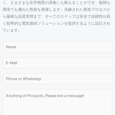
く、さまざまな化学物質の浸食にも耐えることができ、複雑な
環境でも優れた性能を発揮します。洗練された製造プロセスか
ら厳格な品質管理まで、すべてのステップは安全で信頼性が高
く効率的な電気接続ソリューションを提供するように設計され
ています。
E
N
-
a
m
m
E
a
e
-
i
*
m
N
l
a
u
M
i
m
e
M
l
b
s
e
*
e
s
s
r
a
s