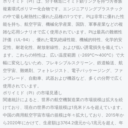
ポリイミド（PI）は、分子構造にイミド鎖リンクを持つ芳香族
複素環式ポリマー化合物です。エンジニアリングプラスチック
の中で最も耐熱性に優れた品種の1つです。PIは非常に優れた性
能を持ち、航空宇宙、機械化学産業、国防、軍事産業などの複
雑な応用シナリオで広く使用されています。PIは最高の難燃性
評価（UL-94）、優れた電気絶縁性能、機械的特性、化学的安
定性、耐老化性、耐放射線性、および低い誘電損失を備えてい
ます。これらの特性は、広い温度範囲（-269℃〜400℃）で大
幅に変化しないため、フレキシブルスクリーン、鉄道輸送、航
空宇宙、難燃剤、フォトレジスト、電子パッケージング、ファ
ンブレード、自動車、武器および機器など、多くの分野で広く
使用されています。
ポリイミド（PI）の市場見通し
関連統計によると、世界の航空機製造業の市場規模は拡大を続
けており、現在の世界の市場規模は1兆米ドルを超えています。
中国の商用航空宇宙市場の規模は年々拡大しており、2015年か
ら2020年にかけて、生産額は3764.2億元から1兆元を超え、年