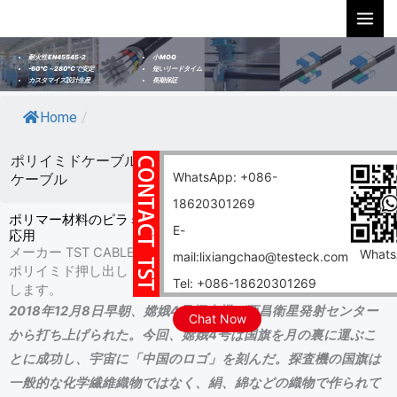
内
容
を
小 MOQ
耐火性 EN45545-2
短いリードタイム
-60℃～280℃で安定
ス
長期保証
カスタマイズ設計生産
キ
Home
/
ッ
プ
ポリイミドケーブルワイヤ ポリイミドマグネットワイヤ PI
WhatsApp: +086-
ケーブル
18620301269
ポリマー材料のピラミッド：ポリイミド（PI）押出ケーブルの
E-
応用
メーカー TST CABLES は、トップクラスのポリマー材料である
What
mail:lixiangchao@testeck.com
ポリイミド押し出し PI ケーブルの特性、利点、用途を明らかに
Tel: +086-18620301269
します。
2018年12月8日早朝、嫦娥4号探査機が西昌衛星発射センター
Chat Now
から打ち上げられた。今回、嫦娥4号は国旗を月の裏に運ぶこ
とに成功し、宇宙に「中国のロゴ」を刻んだ。探査機の国旗は
一般的な化学繊維織物ではなく、絹、綿などの織物で作られて