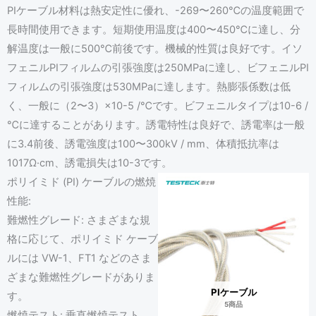
PIケーブル材料は熱安定性に優れ、-269〜260℃の温度範囲で
長時間使用できます。短期使用温度は400〜450℃に達し、分
解温度は一般に500℃前後です。機械的性質は良好です。イソ
フェニルPIフィルムの引張強度は250MPaに達し、ビフェニルPI
フィルムの引張強度は530MPaに達します。熱膨張係数は低
く、一般に（2〜3）×10-5 /℃です。ビフェニルタイプは10-6 /
℃に達することがあります。誘電特性は良好で、誘電率は一般
に3.4前後、誘電強度は100〜300kV / mm、体積抵抗率は
1017Ω·cm、誘電損失は10-3です。
ポリイミド (PI) ケーブルの燃焼
性能:
難燃性グレード: さまざまな規
格に応じて、ポリイミド ケーブ
ルには VW-1、FT1 などのさま
ざまな難燃性グレードがありま
PIケーブル
す。
5商品
燃焼テスト: 垂直燃焼テスト、