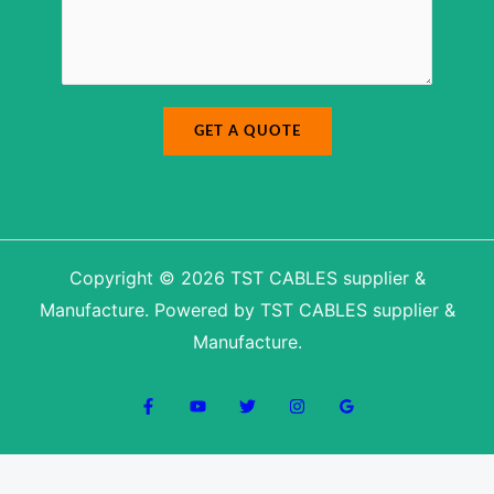
a
l
g
M
e
e
*
s
s
a
g
e
N
u
GET A QUOTE
m
b
e
r
Copyright © 2026 TST CABLES supplier &
Manufacture. Powered by TST CABLES supplier &
Manufacture.