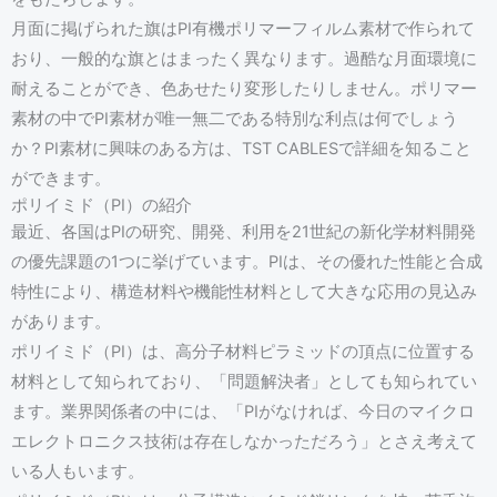
月面に掲げられた旗はPI有機ポリマーフィルム素材で作られて
おり、一般的な旗とはまったく異なります。過酷な月面環境に
耐えることができ、色あせたり変形したりしません。ポリマー
素材の中でPI素材が唯一無二である特別な利点は何でしょう
か？PI素材に興味のある方は、TST CABLESで詳細を知ること
ができます。
ポリイミド（PI）の紹介
最近、各国はPIの研究、開発、利用を21世紀の新化学材料開発
の優先課題の1つに挙げています。PIは、その優れた性能と合成
特性により、構造材料や機能性材料として大きな応用の見込み
L
があります。
ポリイミド（PI）は、高分子材料ピラミッドの頂点に位置する
材料として知られており、「問題解決者」としても知られてい
ます。業界関係者の中には、「PIがなければ、今日のマイクロ
エレクトロニクス技術は存在しなかっただろう」とさえ考えて
いる人もいます。