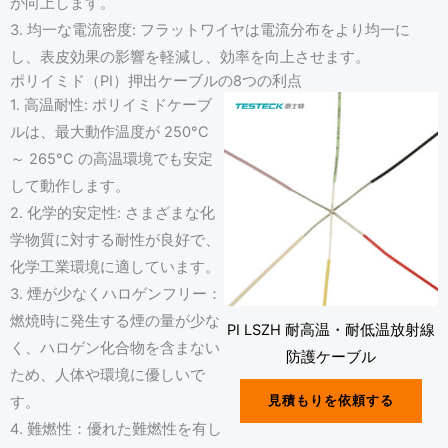
が向上します。
3. 均一な電流密度: フラットワイヤは電流分布をより均一に
し、表皮効果の影響を軽減し、効率を向上させます。
ポリイミド（PI）押出ケーブルの8つの利点
1. 高温耐性: ポリイミドケーブ
ルは、最大動作温度が 250°C
～ 265°C の高温環境でも安定
して動作します。
2. 化学的安定性: さまざまな化
学物質に対する耐性が良好で、
化学工業環境に適しています。
3. 煙が少なくハロゲンフリー：
燃焼時に発生する煙の量が少な
PI LSZH 耐高温・耐低温放射線
く、ハロゲン化合物を含まない
防護ケーブル
ため、人体や環境に優しいで
す。
見積もりを依頼する
4. 難燃性：優れた難燃性を有し