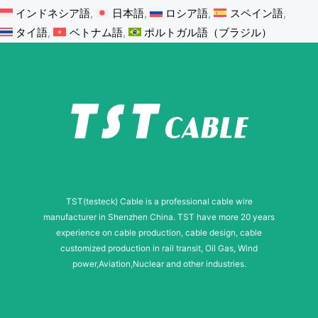
インドネシア語
日本語
ロシア語
スペイン語
タイ語
ベトナム語
ポルトガル語（ブラジル）
TST(testeck) Cable is a professional cable wire
manufacturer in Shenzhen China. TST have more 20 years
experience on cable production, cable design, cable
customized production in rail transit, Oil Gas, Wind
power,Aviation,Nuclear and other industries.