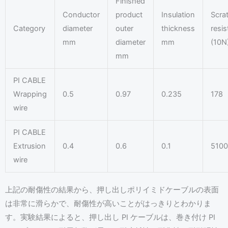
Finished
Conductor
product
Insulation
Scra
Category
diameter
outer
thickness
resi
mm
diameter
mm
(10N
mm
PI CABLE
Wrapping
0.5
0.97
0.235
178
wire
PI CABLE
Extrusion
0.4
0.6
0.1
5100
wire
上記の耐傷性の結果から、押し出しポリイミドケーブルの表面
は非常に滑らかで、耐傷性が高いことがはっきりとわかりま
す。実験結果によると、押し出し PI ケーブルは、巻き付け PI