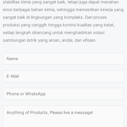
stabilitas kimia yang sangat baik, tetapi juga dapat menahan
erosi berbagai bahan kimia, sehingga memastikan kinerja yang
sangat baik di lingkungan yang kompleks. Dari proses
produksi yang canggih hingga kontrol kualitas yang ketat,
setiap langkah dirancang untuk menghadirkan solusi
sambungan listrik yang aman, andal, dan efisien.
N
a
M
m
E
e
e
-
s
*
m
N
s
a
u
a
i
m
M
g
l
b
e
e
*
e
s
N