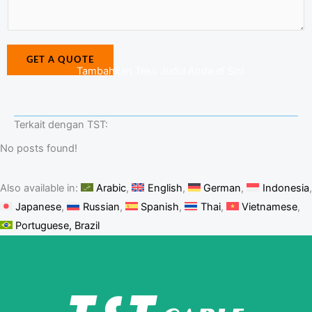
r
s
a
*
a
m
g
e
GET A QUOTE
e
N
Tambahkan Teks Judul Anda di Sini
*
u
m
Terkait dengan TST:
b
e
No posts found!
r
Also available in:
Arabic
English
German
Indonesia
Japanese
Russian
Spanish
Thai
Vietnamese
Portuguese, Brazil