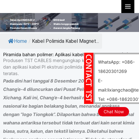
Lewati
ke
konten
MOQ kecil
Tahan Api EN45545-2
Waktu tunggu pendek
Stabil pada -60℃ ~ 280℃
Garansi Jangka Panjang
Produksi Desain Khusus
Home
/
Kabel Polimida Kabel Magnet...
Piramida bahan polimer: Aplikasi kabel ekstrusi polimida (PI)
Produsen TST CABLES mengungkap karakteristik, keunggulan
WhatsApp: +086-
dan aplikasi kabel PI ekstrusi polimida berbahan polimer
18620301269
teratas.
E-
Pada dini hari tanggal 8 Desember 2018, wahana antariksa
Chang’e-4 diluncurkan dari Pusat Peluncuran Satelit
mail:lixiangchao@t
Xichang. Kali ini, Chang’e-4 berhasil membawa bendera
Tel: +086-1862030
nasional ke bagian belakang bulan, menandai angkasa
Chat Now
dengan “logo Tiongkok”. Dilaporkan bahwa bendera nasional
wahana antariksa tersebut tidak terbuat dari kain serat kimia
biasa, sutra, katun, dan tekstil lainnya. Diketahui bahwa