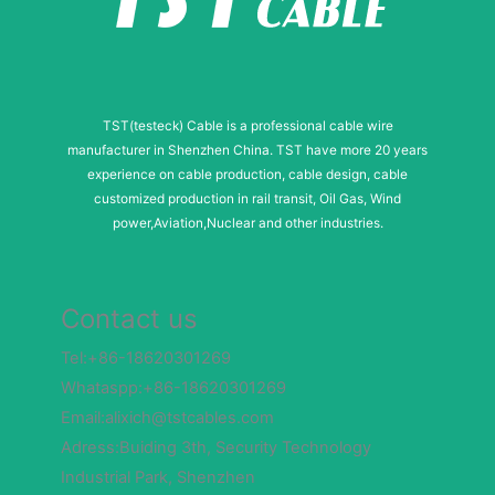
TST(testeck) Cable is a professional cable wire
manufacturer in Shenzhen China. TST have more 20 years
experience on cable production, cable design, cable
customized production in rail transit, Oil Gas, Wind
power,Aviation,Nuclear and other industries.
Contact us
Tel:+86-18620301269
Whataspp:+86-18620301269
Email:alixich@tstcables.com
Adress:Buiding 3th, Security Technology
Industrial Park, Shenzhen