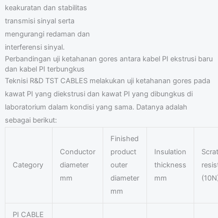
keakuratan dan stabilitas
transmisi sinyal serta
mengurangi redaman dan
interferensi sinyal.
Perbandingan uji ketahanan gores antara kabel PI ekstrusi baru
dan kabel PI terbungkus
Teknisi R&D TST CABLES melakukan uji ketahanan gores pada
kawat PI yang diekstrusi dan kawat PI yang dibungkus di
laboratorium dalam kondisi yang sama. Datanya adalah
sebagai berikut:
Finished
Conductor
product
Insulation
Scra
Category
diameter
outer
thickness
resi
mm
diameter
mm
(10N
mm
PI CABLE