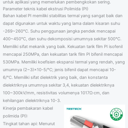
untuk aplikasi yang memerlukan pembengkokan sering.
Parameter teknis kabel ekstrusi Polimida (PI)
Bahan kabel PI memiliki stabilitas termal yang sangat baik dan
dapat digunakan untuk waktu yang lama dalam kisaran suhu
-269~260℃. Suhu penggunaan jangka pendek mencapai
400~450℃, dan suhu dekomposisi umumnya sekitar 500℃.
Memiliki sifat mekanik yang baik. Kekuatan tarik film PI isofenil
mencapai 250MPa, dan kekuatan tarik film PI bifenil mencapai
530MPa. Memiliki koefisien ekspansi termal yang rendah, yang
umumnya (2~3)×10-5/℃; jenis bifenil dapat mencapai 10-
6/℃. Memiliki sifat dielektrik yang baik, dan konstanta
dielektriknya umumnya sekitar 3,4, kekuatan dielektriknya
100~300kV/mm, resistivitas volumenya 1017Ω·cm, dan
kehilangan dielektriknya 10-3.
Kinerja pembakaran kabel
polimida (PI):
Tingkat tahan api: Menurut