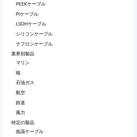
PEEKケーブル
ン
PIケーブル
を
LSOHケーブル
幅
広
シリコンケーブル
く
テフロンケーブル
提
業界別製品
供
マリン
し
核
て
い
石油ガス
ま
航空
す。
鉄道
風力
特定の製品
低温ケーブル