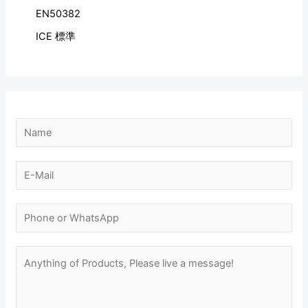
EN50382
ICE 標準
N
a
N
m
E
u
e
-
m
*
m
N
b
a
u
e
i
m
M
r
l
b
e
M
*
e
s
e