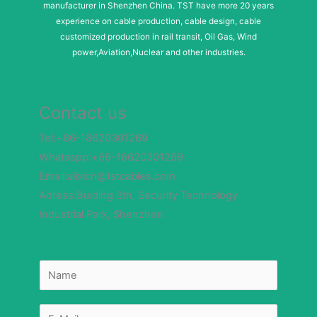
manufacturer in Shenzhen China. TST have more 20 years
experience on cable production, cable design, cable
customized production in rail transit, Oil Gas, Wind
power,Aviation,Nuclear and other industries.
Contact us
Tel:+86-18620301269
Whataspp:+86-18620301269
Email:alixich@tstcables.com
Adress:Buiding 3th, Security Technology
Industrial Park, Shenzhen
N
a
m
e
*
E
-