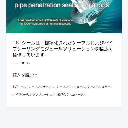
ル
は、
標
準
化
さ
TSTシールは、標準化されたケーブルおよびパイ
れ
プシーリングモジュールソリューションを幅広く
提供しています。
た
ケ
2025-01-15
ー
続きを読む »
ブ
ル
,
,
,
,
TSTシール
シーリングケーブル
シーリングモジュール
シールモジュラー
お
,
パイプシーリングソリューション
標準化されたケーブル
よ
び
パ
イ