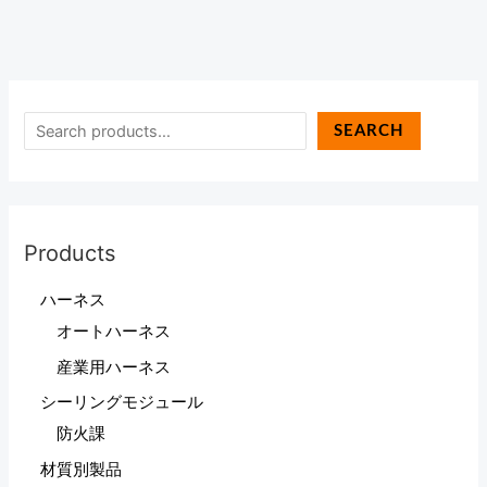
プ
シ
ー
リ
SEARCH
ン
グ
モ
ジ
Products
ュ
ー
ハーネス
ル
オートハーネス
ソ
産業用ハーネス
リ
ュ
シーリングモジュール
ー
防火課
シ
材質別製品
ョ