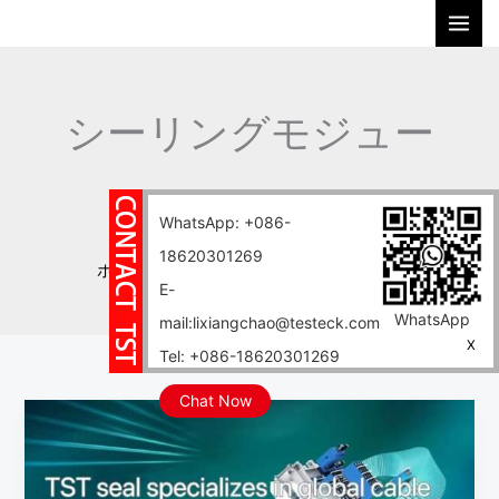
内
検
容
索
を
ス
シーリングモジュー
キ
ッ
ル
プ
WhatsApp: +086-
18620301269
ホーム
ブログ
シーリングモジュール
E-
WhatsApp
mail:lixiangchao@testeck.com
X
Tel: +086-18620301269
Chat Now
TST
シ
ー