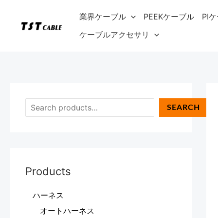
内
検
業界ケーブル
PEEKケーブル
PI
容
索
を
ケーブルアクセサリ
ス
キ
ッ
プ
SEARCH
Products
ハーネス
オートハーネス