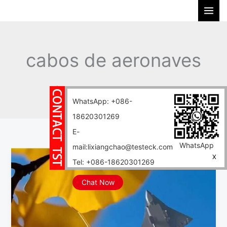
Ir
P
para
e
o
s
conteúdo
q
cabos de aeronaves
u
i
Início
Blogue
cabos de aeronaves
s
WhatsApp: +086-
a
18620301269
r
E-
WhatsApp
mail:lixiangchao@testeck.com
Aplicação
X
Tel: +086-18620301269
do
cabo
Chat Now
de
caça:
nossa