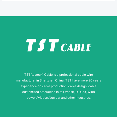
m
a
i
l
N
u
m
b
e
TST(testeck) Cable is a professional cable wire
r
manufacturer in Shenzhen China. TST have more 20 years
experience on cable production, cable design, cable
customized production in rail transit, Oil Gas, Wind
power,Aviation,Nuclear and other industries.