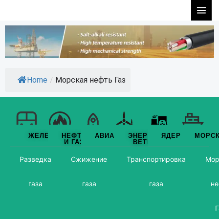
Перейти
к
содержимому
Home
/
Морская нефть Газ
ЖЕЛЕЗНОДОРОЖНЫЙ
НЕФТЬ
АВИАЦИЯ
ЭНЕРГИЯ
ЯДЕРНЫЙ
МОРС
ПУТЬ
И ГАЗ
ВЕТРА
Разведка
Сжижение
Транспортировка
Мор
газа
газа
газа
не
Г