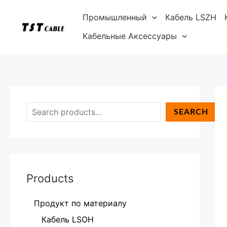
Перейти
П
Промышленный
Кабель LSZH
к
о
содержимому
Кабельные Аксессуары
и
с
к
SEARCH
Products
Продукт по материалу
Кабель LSOH