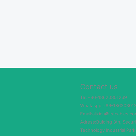
Contact us
Tel:+86-18620301269
Whataspp:+86-18620301
Email:alixich@tstcables.c
Adress:Buiding 3th, Securi
Technology Industrial Park