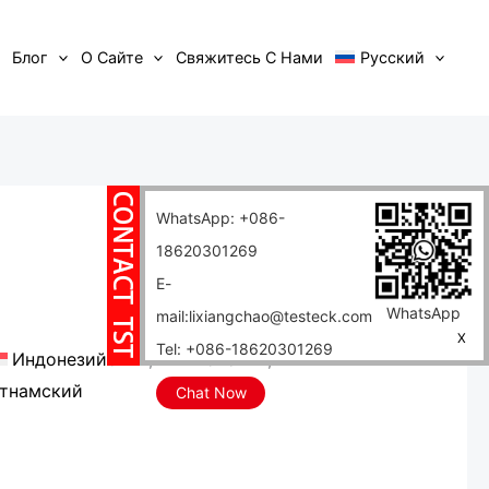
Блог
О Сайте
Свяжитесь С Нами
Русский
WhatsApp: +086-
18620301269
E-
WhatsApp
mail:lixiangchao@testeck.com
X
Tel: +086-18620301269
Индонезийский
Японский
тнамский
Chat Now