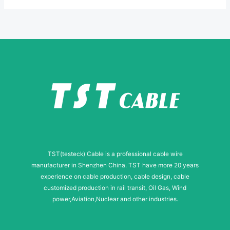
e
r
N
a
m
e
TST(testeck) Cable is a professional cable wire
manufacturer in Shenzhen China. TST have more 20 years
experience on cable production, cable design, cable
customized production in rail transit, Oil Gas, Wind
power,Aviation,Nuclear and other industries.