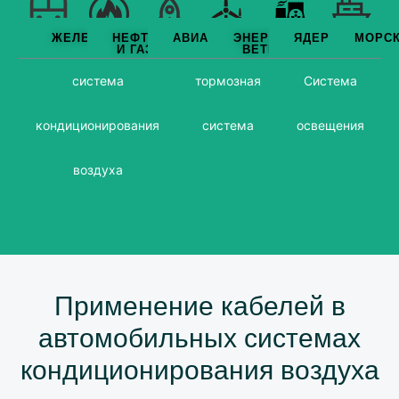
ЖЕЛЕЗНОДОРОЖНЫЙ
НЕФТЬ
АВИАЦИЯ
ЭНЕРГИЯ
ЯДЕРНЫЙ
МОРС
ПУТЬ
И ГАЗ
ВЕТРА
система
тормозная
Система
кондиционирования
система
освещения
воздуха
Применение кабелей в
автомобильных системах
кондиционирования воздуха