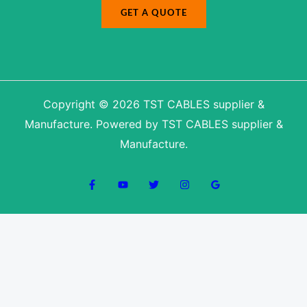
a
GET A QUOTE
m
e
Copyright © 2026 TST CABLES supplier &
Manufacture. Powered by TST CABLES supplier &
Manufacture.