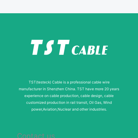
b
e
r
TST(testeck) Cable is a professional cable wire
manufacturer in Shenzhen China. TST have more 20 years
experience on cable production, cable design, cable
customized production in rail transit, Oil Gas, Wind
power,Aviation,Nuclear and other industries.
Contact us