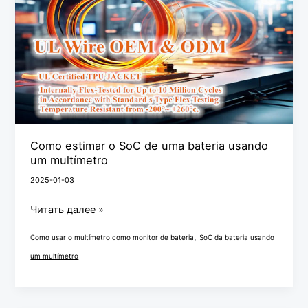
SoC
de
uma
bateria
usando
um
multímetro
Como estimar o SoC de uma bateria usando
um multímetro
2025-01-03
Читать далее »
,
Como usar o multímetro como monitor de bateria
SoC da bateria usando
um multímetro