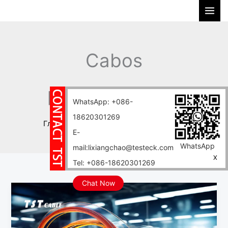
Перейти
П
к
о
содержимому
и
с
Cabos
к
personalizados
WhatsApp: +086-
18620301269
Главная
Блог
Cabos personalizados
E-
WhatsApp
mail:lixiangchao@testeck.com
X
Tel: +086-18620301269
Chat Now
Como
estimar
o