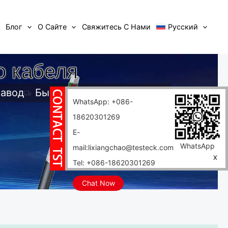
Блог
О Сайте
Свяжитесь С Нами
Русский
о кабеля
завод
Быстрая доставка
WhatsApp: +086-
18620301269
E-
WhatsApp
mail:lixiangchao@testeck.com
X
Tel: +086-18620301269
Chat Now