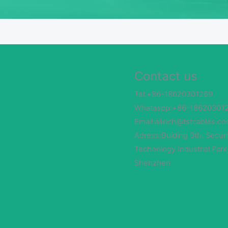
Contact us
Tel:+86-18620301269
Whataspp:+86-18620301
Email:alixich@tstcables.c
Adress:Buiding 3th, Securi
Technology Industrial Park
Shenzhen