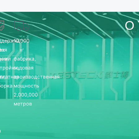
О
ддержка
10,000
йся
ех
㎡
иями
дов
фабрика,
тройки,
годовая
и,
платная
производственная
борка
мощность
2,000,000
метров
в