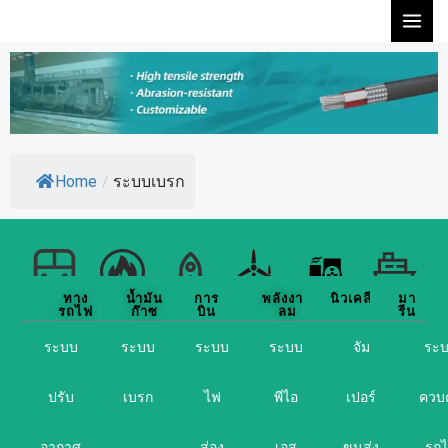
Skip
to
content
Home
/
ระบบเบรก
ทาง
น้ำมัน
การ
พลังงาน
นิวเคลียร์
มา
รถไฟ
ก๊าซ
บิน
ลม
รีน
ระบบ
ระบบ
ระบบ
ระบบ
จัม
ระ
ปรับ
เบรก
ไฟ
พีไอ
เปอร์
ควบ
อากาศ
ส่อง
เอส
ขนส่ง
รถ