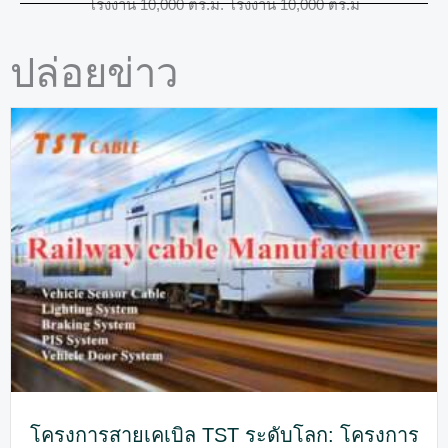
โรงงาน 10,000 ตร.ม. โรงงาน 10,000 ตร.ม
ปล่อยข่าว
โครงการสายเคเบิล TST ระดับโลก: โครงการ