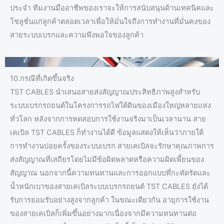
ประจำ ทีมงานมืออาชีพของเราจะให้การสนับสนุนด้านเทคนิคและ
โซลูชั่นแก่ลูกค้าตลอดเวลาเพื่อให้มั่นใจถึงการทำงานที่มั่นคงของ
สายระบบเบรกและความพึงพอใจของลูกค้า
10.กรณีที่เกิดขึ้นจริง
TST CABLES นำเสนอสายส่งสัญญาณประสิทธิภาพสูงสำหรับ
ระบบเบรกรถยนต์ในโครงการรถไฟใต้ดินของเมืองใหญ่หลายแห่ง
ทั่วโลก หลังจากการทดสอบการใช้งานจริงมาเป็นเวลานาน สาย
เคเบิล TST CABLES ก็ทำงานได้ดี ข้อมูลแสดงให้เห็นว่าภายใต้
การทำงานบ่อยครั้งของระบบเบรก สายเคเบิลจะรักษาคุณภาพการ
ส่งสัญญาณที่เสถียรโดยไม่มีข้อผิดพลาดหรือความผิดเพี้ยนของ
สัญญาณ นอกจากนี้ความทนทานและการออกแบบที่กะทัดรัดและ
น้ำหนักเบาของสายเคเบิลระบบเบรกรถยนต์ TST CABLES ยังได้
รับการยอมรับอย่างสูงจากลูกค้า ในขณะเดียวกัน อายุการใช้งาน
ของสายเคเบิลก็เพิ่มขึ้นอย่างมากเนื่องจากมีความทนทานต่อ