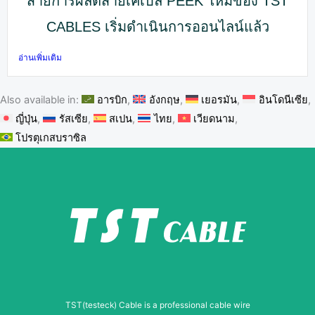
สายการผลิตสายเคเบิล PEEK ใหม่ของ TST
CABLES เริ่มดำเนินการออนไลน์แล้ว
อ่านเพิ่มเติม
Also available in:
อารบิก
อังกฤษ
เยอรมัน
อินโดนีเซีย
ญี่ปุ่น
รัสเซีย
สเปน
ไทย
เวียดนาม
โปรตุเกสบราซิล
TST(testeck) Cable is a professional cable wire