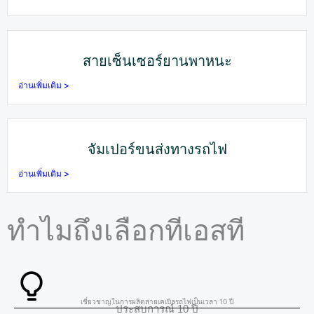
สายเซ็นเซอร์ยานพาหนะ
อ่านเพิ่มเติม >
จัมเปอร์ขนส่งทางรถไฟ
อ่านเพิ่มเติม >
ทำไมถึงเลือกทีเอสที
เชี่ยวชาญในการผลิตสายเคเบิลรถไฟเป็นเวลา 10 ปี
ประสบการณ์ 10 ปี