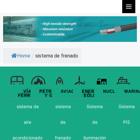
Ir
al
contenido
Home
/
sistema de frenado
VÍA
PETRÓLEO
AVIACIÓN
ENERGÍA
NUCLEAR
MARIN
FÉRREA
Y GAS
EÓLICA
sistema de
sistema
Sistema
Sistema
aire
de
de
PIS
acondicionado
frenado
iluminación