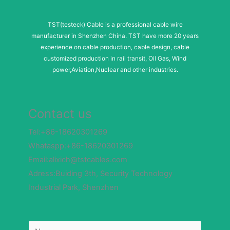
TST(testeck) Cable is a professional cable wire
manufacturer in Shenzhen China. TST have more 20 years
experience on cable production, cable design, cable
customized production in rail transit, Oil Gas, Wind
power,Aviation,Nuclear and other industries.
Contact us
Tel:+86-18620301269
Whataspp:+86-18620301269
Email:alixich@tstcables.com
Adress:Buiding 3th, Security Technology
Industrial Park, Shenzhen
N
a