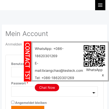
Zum
S
Erforderlich
Erforderlich
Inhalt
u
springen
c
h
e
Mein Account
n
Anmelden
WhatsApp: +086-
18620301269
E-
Benutzername oder E-Mail-Adresse
*
WhatsApp
mail:lixiangchao@testeck.com
X
Tel: +086-18620301269
Passwort
*
Chat Now
Angemeldet bleiben