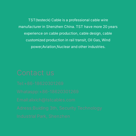
TST(testeck) Cable is a professional cable wire
manufacturer in Shenzhen China. TST have more 20 years
experience on cable production, cable design, cable
customized production in rail transit, Oil Gas, Wind
power,Aviation,Nuclear and other industries.
Contact us
Tel:+86-18620301269
Whataspp:+86-18620301269
Email:alixich@tstcables.com
Adress:Buiding 3th, Security Technology
Industrial Park, Shenzhen