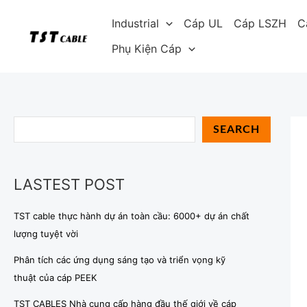
Skip
S
Industrial
Cáp UL
Cáp LSZH
C
to
e
content
Phụ Kiện Cáp
a
r
c
h
SEARCH
LASTEST POST
TST cable thực hành dự án toàn cầu: 6000+ dự án chất
lượng tuyệt vời
Phân tích các ứng dụng sáng tạo và triển vọng kỹ
thuật của cáp PEEK
TST CABLES Nhà cung cấp hàng đầu thế giới về cáp