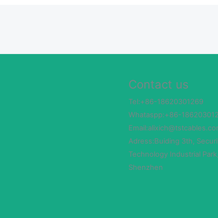
Contact us
Tel:+86-18620301269
Whataspp:+86-18620301
Email:alixich@tstcables.c
Adress:Buiding 3th, Securi
Technology Industrial Park
Shenzhen