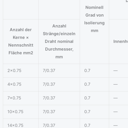
Nominell
Grad von
Isolierung
Anzahl
Anzahl der
mm
Stränge/einzeln
Kerne ×
Draht nominal
Innenh
Nennschnitt
Durchmesser,
Fläche mm2
mm
2×0.75
7/0.37
0.7
—
4×0.75
7/0.37
0.7
—
7×0.75
7/0.37
0.7
—
10×0.75
7/0.37
0.7
—
14×0.75
7/0.37
0.7
—