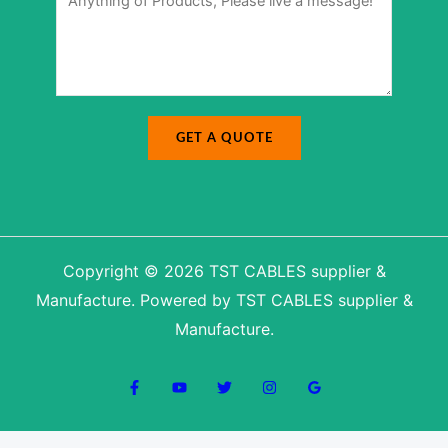
s
s
s
a
a
g
g
e
e
N
*
a
m
e
GET A QUOTE
Copyright © 2026 TST CABLES supplier &
Manufacture. Powered by TST CABLES supplier &
Manufacture.