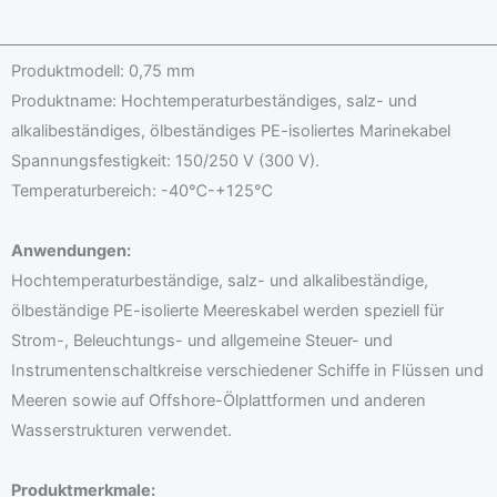
g
h
e
a
*
Produktmodell: 0,75 mm
t
Produktname: Hochtemperaturbeständiges, salz- und
s
alkalibeständiges, ölbeständiges PE-isoliertes Marinekabel
A
Spannungsfestigkeit: 150/250 V (300 V).
p
Temperaturbereich: -40℃-+125℃
p
*
Anwendungen:
Hochtemperaturbeständige, salz- und alkalibeständige,
ölbeständige PE-isolierte Meereskabel werden speziell für
Strom-, Beleuchtungs- und allgemeine Steuer- und
Instrumentenschaltkreise verschiedener Schiffe in Flüssen und
Meeren sowie auf Offshore-Ölplattformen und anderen
Wasserstrukturen verwendet.
Produktmerkmale: