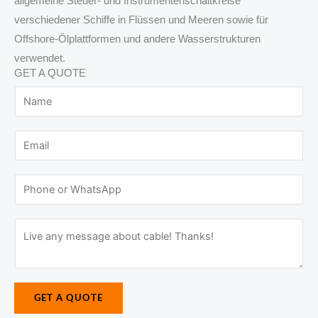
allgemeine Steuer- und Instrumentenschaltkreise
verschiedener Schiffe in Flüssen und Meeren sowie für
Offshore-Ölplattformen und andere Wasserstrukturen
verwendet.
GET A QUOTE
N
a
m
E
e
m
*
a
P
i
h
l
o
M
*
n
e
e
s
o
s
r
GET A QUOTE
a
W