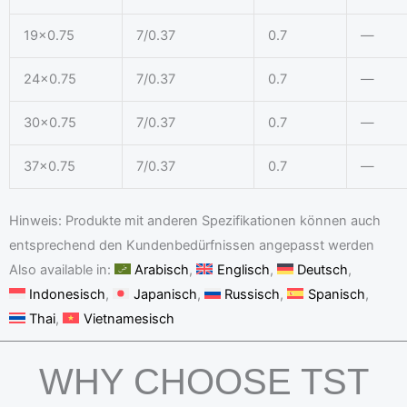
19×0.75
7/0.37
0.7
—
24×0.75
7/0.37
0.7
—
30×0.75
7/0.37
0.7
—
37×0.75
7/0.37
0.7
—
Hinweis: Produkte mit anderen Spezifikationen können auch
entsprechend den Kundenbedürfnissen angepasst werden
Also available in:
Arabisch
Englisch
Deutsch
Indonesisch
Japanisch
Russisch
Spanisch
Thai
Vietnamesisch
WHY CHOOSE TST