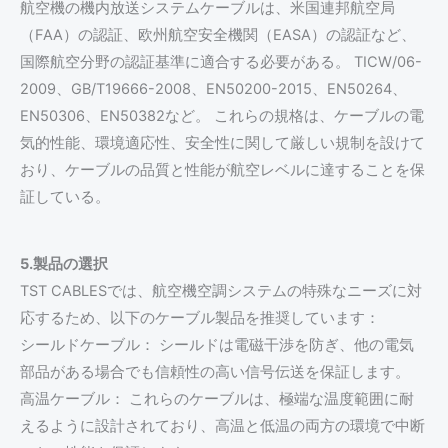
航空機の機内放送システムケーブルは、米国連邦航空局
（FAA）の認証、欧州航空安全機関（EASA）の認証など、
国際航空分野の認証基準に適合する必要がある。 TICW/06-
2009、GB/T19666-2008、EN50200-2015、EN50264、
EN50306、EN50382など。 これらの規格は、ケーブルの電
気的性能、環境適応性、安全性に関して厳しい規制を設けて
おり、ケーブルの品質と性能が航空レベルに達することを保
証している。
5.製品の選択
TST CABLESでは、航空機空調システムの特殊なニーズに対
応するため、以下のケーブル製品を推奨しています：
シールドケーブル： シールドは電磁干渉を防ぎ、他の電気
部品がある場合でも信頼性の高い信号伝送を保証します。
高温ケーブル： これらのケーブルは、極端な温度範囲に耐
えるように設計されており、高温と低温の両方の環境で中断