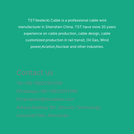
TST(testeck) Cable is a professional cable wire
manufacturer in Shenzhen China. TST have more 20 years
experience on cable production, cable design, cable
customized production in rail transit, Oil Gas, Wind
power,Aviation,Nuclear and other industries.
Contact us
Tel:+86-18620301269
Whataspp:+86-18620301269
Email:alixich@tstcables.com
Adress:Buiding 3th, Security Technology
Industrial Park, Shenzhen
E