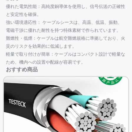
優れた電気性能：高純度銅導体を使用し、信号伝送の正確性
と安定性を確保。
強い環境適応性： ケーブルシースは、高温、低温、振動、
電磁干渉に優れた耐性を持つ特殊素材で作られています。
難燃性・低煙：ケーブルは航空難燃規格に準拠しており、火
災のリスクを効果的に低減します。
軽量で取り付けが簡単：ケーブルはコンパクト設計で軽量な
ため、機内への設置や配線が容易です。
おすすめ商品