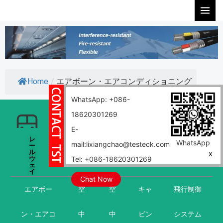
内
容
を
ス
キ
ッ
Home
/
エアボーン・エアコンディショニング
プ
WhatsApp: +086-
18620301269
E-
レ
石
航
風
核
マ
WhatsApp
mail:lixiangchao@testeck.com
ー
油・
空
力
リ
ル
ガス
ン
X
Tel: +086-18620301269
ウ
ェ
イ
Chat Now
エアボー
空
空
キャ
飛行制御
ン・エアコ
中
中
ビン
システム