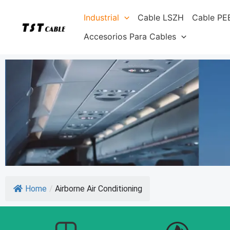
Ir
Industrial
Cable LSZH
Cable PE
al
contenido
Accesorios Para Cables
Home
/
Airborne Air Conditioning