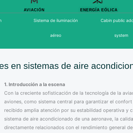
AVIACIÓN
ENERGÍA EÓLICA
n
Sistema de iluminación
Cabin public ad
aéreo
system
les en sistemas de aire acondici
1. Introducción a la escena
Con la creciente sofisticación de la tecnología de la avi
aviones, como sistema central para garantizar el confort 
recibido amplia atención por su estabilidad operativa y 
sistema de aire acondicionado de una aeronave, la calida
directamente relacionados con el rendimiento general del 