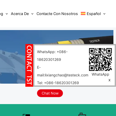
og
Acerca De
Contacte Con Nosotros
Español
WhatsApp: +086-
18620301269
E-
WhatsApp
mail:lixiangchao@testeck.com
X
Tel: +086-18620301269
Chat Now