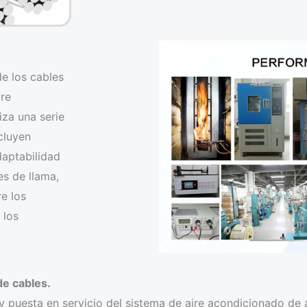
de los cables
ire
za una serie
cluyen
daptabilidad
es de llama,
e los
 los
de cables.
 y puesta en servicio del sistema de aire acondicionado d