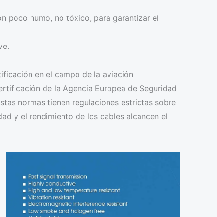
on poco humo, no tóxico, para garantizar el
ve.
ificación en el campo de la aviación
certificación de la Agencia Europea de Seguridad
as normas tienen regulaciones estrictas sobre
idad y el rendimiento de los cables alcancen el