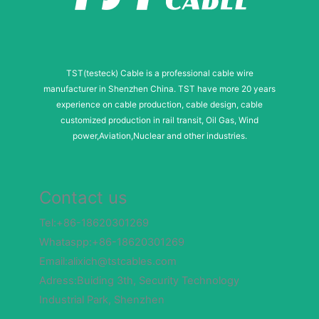
g
e
TST(testeck) Cable is a professional cable wire
manufacturer in Shenzhen China. TST have more 20 years
experience on cable production, cable design, cable
customized production in rail transit, Oil Gas, Wind
power,Aviation,Nuclear and other industries.
Contact us
Tel:+86-18620301269
Whataspp:+86-18620301269
Email:alixich@tstcables.com
Adress:Buiding 3th, Security Technology
Industrial Park, Shenzhen