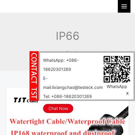
内
検
容
索
を
ス
IP66
キ
ッ
プ
ホーム
ブログ
IP66
WhatsApp: +086-
18620301269
E-
WhatsApp
mail:lixiangchao@testeck.com
IP
X
Tel: +086-18620301269
保
護
Chat Now
等
級
の