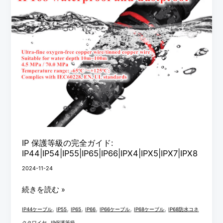
完
全
ガ
イ
ド:
IP44|IP54|IP55|IP65|IP66|IPX4|IPX5|IPX7|IPX8
IP 保護等級の完全ガイド:
IP44|IP54|IP55|IP65|IP66|IPX4|IPX5|IPX7|IPX8
2024-11-24
続きを読む »
,
,
,
,
,
,
IP44ケーブル
IP55
IP65
IP66
IP66ケーブル
IP68ケーブル
IP68防水コネ
,
クタワイヤ
IP保護等級