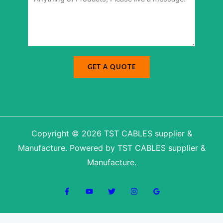
i
s
l
a
g
e
*
GET A QUOTE
Copyright © 2026 TST CABLES supplier &
Manufacture. Powered by TST CABLES supplier &
Manufacture.