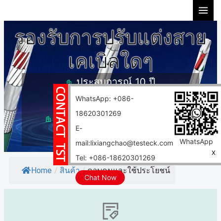
Skip
to
รองรับการปรับแต่งสาย
content
เคเบิลใดๆ
ประสบการณ์ 10 ปี
WhatsApp: +086-
รองรับการปรับแต่ง
18620301269
โรงงาน 10,000 ตารางเมตร
E-
จัดส่งที่รวดเร็ว
WhatsApp
mail:lixiangchao@testeck.com
X
Tel: +086-18620301269
Home
/
สินค้า
/
ควบคุมและใช้ประโยชน์
Chat Now