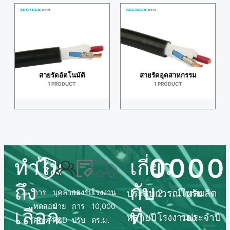
สายรัดอัตโนมัติ
สายรัดอุตสาหกรรม
1 PRODUCT
1 PRODUCT
0
0
0
0
ทำไม
เกี่ยว
ถึง
กับ
ประสบการณ์
2.
ใบรับ
ผลผลิต
การ
บุคลากร
รองรับ
โรงงาน
ทดสอบ
ฝ่าย
การ
10,000
เลือก
ที
หลายปี
โรงงาน
รอง
ประจำปี
คุณภาพ
R&D
ปรับ
ตร.ม.