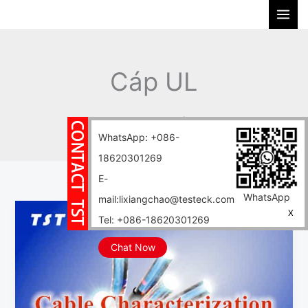
Skip
S
to
e
content
a
r
Cáp UL
c
h
Home
Blog
Cáp UL
WhatsApp: +086-
18620301269
E-
WhatsApp
mail:lixiangchao@testeck.com
Máy
X
Tel: +086-18620301269
tính
kích
Chat Now
thước
cáp
–