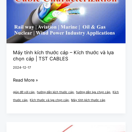
Kích
thước
và
lựa
chọn
cáp
Máy tính kích thước cáp – Kích thước và lựa
|
chọn cáp | TST CABLES
TST
2024-12-17
CABLES
Read More »
,
,
,
giúp đỡ với cáp
hướng dẫn kích thước cáp
hướng dẫn lựa chọn cáp
Kích
,
,
thước cáp
Kích thước và lựa chọn cáp
Máy tính kích thước cáp
Dây