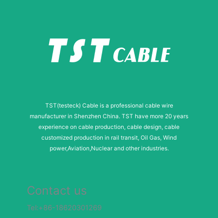
l
M
e
s
s
a
g
TST(testeck) Cable is a professional cable wire
e
manufacturer in Shenzhen China. TST have more 20 years
experience on cable production, cable design, cable
customized production in rail transit, Oil Gas, Wind
power,Aviation,Nuclear and other industries.
Contact us
Tel:+86-18620301269