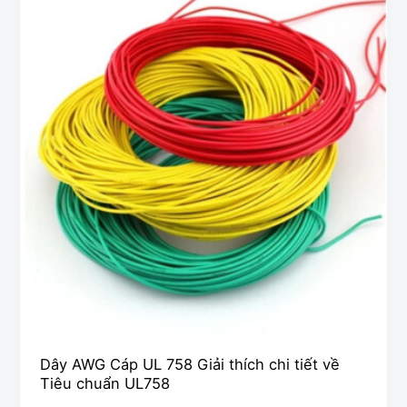
AWG
Cáp
UL
758
Giải
thích
chi
tiết
về
Tiêu
chuẩn
UL758
Dây AWG Cáp UL 758 Giải thích chi tiết về
Tiêu chuẩn UL758