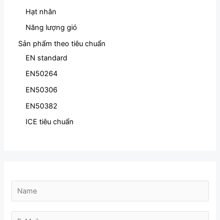
Hạt nhân
Năng lượng gió
Sản phẩm theo tiêu chuẩn
EN standard
EN50264
EN50306
EN50382
ICE tiêu chuẩn
N
a
N
m
E