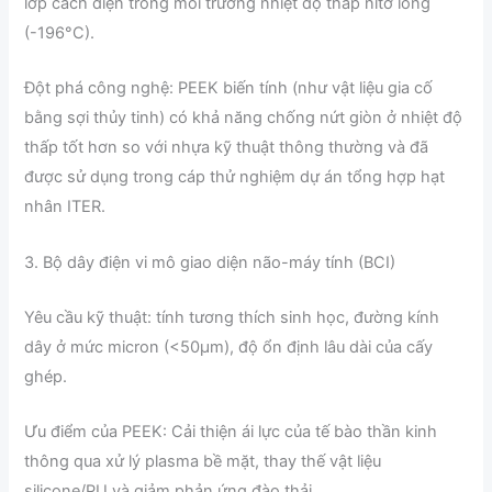
lớp cách điện trong môi trường nhiệt độ thấp nitơ lỏng
(-196°C).
Đột phá công nghệ: PEEK biến tính (như vật liệu gia cố
bằng sợi thủy tinh) có khả năng chống nứt giòn ở nhiệt độ
thấp tốt hơn so với nhựa kỹ thuật thông thường và đã
được sử dụng trong cáp thử nghiệm dự án tổng hợp hạt
nhân ITER.
3. Bộ dây điện vi mô giao diện não-máy tính (BCI)
Yêu cầu kỹ thuật: tính tương thích sinh học, đường kính
dây ở mức micron (<50μm), độ ổn định lâu dài của cấy
ghép.
Ưu điểm của PEEK: Cải thiện ái lực của tế bào thần kinh
thông qua xử lý plasma bề mặt, thay thế vật liệu
silicone/PU và giảm phản ứng đào thải.