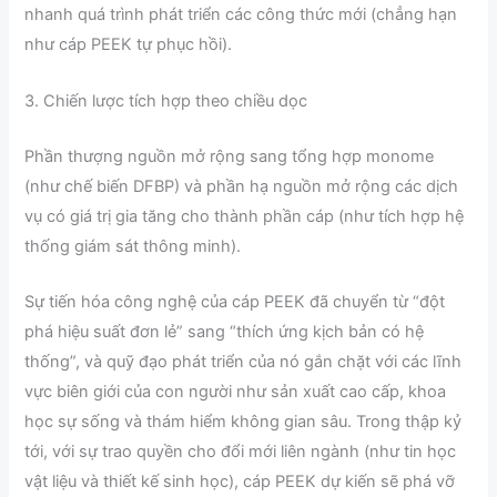
nhanh quá trình phát triển các công thức mới (chẳng hạn
như cáp PEEK tự phục hồi).
3. Chiến lược tích hợp theo chiều dọc
Phần thượng nguồn mở rộng sang tổng hợp monome
(như chế biến DFBP) và phần hạ nguồn mở rộng các dịch
vụ có giá trị gia tăng cho thành phần cáp (như tích hợp hệ
thống giám sát thông minh).
Sự tiến hóa công nghệ của cáp PEEK đã chuyển từ “đột
phá hiệu suất đơn lẻ” sang “thích ứng kịch bản có hệ
thống”, và quỹ đạo phát triển của nó gắn chặt với các lĩnh
vực biên giới của con người như sản xuất cao cấp, khoa
học sự sống và thám hiểm không gian sâu. Trong thập kỷ
tới, với sự trao quyền cho đổi mới liên ngành (như tin học
vật liệu và thiết kế sinh học), cáp PEEK dự kiến ​​sẽ phá vỡ