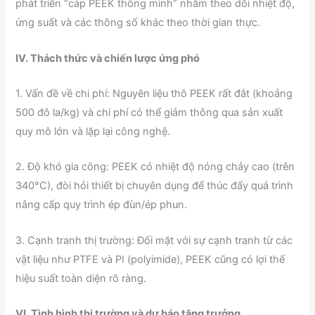
phát triển “cáp PEEK thông minh” nhằm theo dõi nhiệt độ,
ứng suất và các thông số khác theo thời gian thực.
IV. Thách thức và chiến lược ứng phó
1. Vấn đề về chi phí: Nguyên liệu thô PEEK rất đắt (khoảng
500 đô la/kg) và chi phí có thể giảm thông qua sản xuất
quy mô lớn và lặp lại công nghệ.
2. Độ khó gia công: PEEK có nhiệt độ nóng chảy cao (trên
340°C), đòi hỏi thiết bị chuyên dụng để thúc đẩy quá trình
nâng cấp quy trình ép đùn/ép phun.
3. Cạnh tranh thị trường: Đối mặt với sự cạnh tranh từ các
vật liệu như PTFE và PI (polyimide), PEEK cũng có lợi thế
hiệu suất toàn diện rõ ràng.
VI. Tình hình thị trường và dự báo tăng trưởng