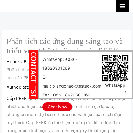
Skip
S
to
e
content
a
r
c
Phân tích các ứng dụng sáng tạo và
h
triển vọng kỹ thuật của cáp PEEK
WhatsApp: +086-
Home
Blog
18620301269
Phân tích các ứng dụng sáng tạo và triển vọng kỹ thuật
E-
của cáp PEEK
WhatsApp
mail:lixiangchao@testeck.com
Author:
tstcables
/
2025-02-09
X
Tel: +086-18620301269
Cáp PEEK
(polyetheretherketone) là một loại nhựa kỹ thuật
nhiệt dẻo hiệu suất cao có đặc tính chịu nhiệt độ cao,
Chat Now
chống ăn mòn, độ bền cơ học cao và hiệu suất cách điện
tuyệt vời. Cáp PEEK đã thể hiện những ưu điểm độc đáo
trong nhiều lĩnh vực và có triển vọng kỹ thuật rộng lớn