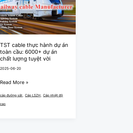
thực
hành
dự
án
toàn
cầu:
TST cable thực hành dự án
toàn cầu: 6000+ dự án
6000+
chất lượng tuyệt vời
dự
2025-06-20
án
chất
Read More »
lượng
,
,
tuyệt
cáp đường sắt
Cáp LSZH
Cáp nhiệt độ
vời
cao