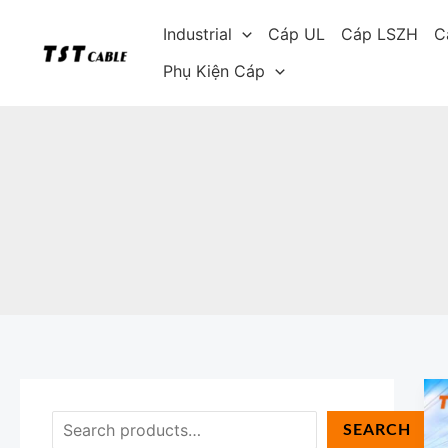
Skip
S
Industrial
Cáp UL
Cáp LSZH
C
to
e
content
Phụ Kiện Cáp
a
r
c
h
SEARCH