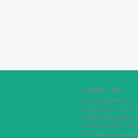
Contact us
Tel:+86-18620301269
Whataspp:+86-18620301
Email:alixich@tstcables.c
Adress:Buiding 3th, Securi
Technology Industrial Park