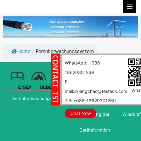
Zum
Inhalt
springen
Home
/
Fernüberwachungssystem
WhatsApp: +086-
18620301269
E-
EISENBAHN
ÖLBENZIN
LUFTFAHRT
WINDKRAFT
NUKLEAR
MARIN
Wha
mail:lixiangchao@testeck.com
Fernüberwachungssystem
System zur
Erfassu
Tel: +086-18620301269
Chat Now
Steuerung der
Windkraf
Gerätefunktion