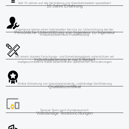
Seit 10 Jahren auf die Herstellung von Eisenbahnkabeln spezialisiert
10 Jahre Erfahrung
Ingenieure bieten einen individuellen Service zur Unterstützung bei der
Persönliche Unterstützung von Ingenieur zu Ingenieur
Produktauswahl und Problemlösung
Mit einem starken Forschungs- und Entwicklungsteam unterstützen wir
Individualisierung je nach Bedarf
maßgeschneiderte Kabel basierend auf spezifischen Anforderungen
Strikte Einhaltung von Industriestandards, vollständige Zertifizierung
Qualitätszertifikat
Diverse Tests nach Kundenwunsch
Vollständige Testeinrichtungen